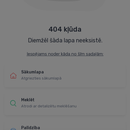
404 kļūda
Diemžēl šāda lapa neeksistē.
Iespējams noder kāda no šīm sadaļām:
Sākumlapa
Atgriezties sākumlapā
Meklēt
Atrodi ar detalizētu meklēšanu
Palīdzība