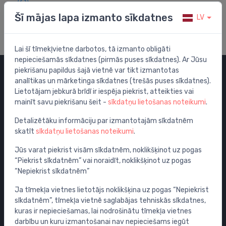
Apmeklē mūsu palīdzības centru
Šī mājas lapa izmanto sīkdatnes
LV
Lai šī tīmekļvietne darbotos, tā izmanto obligāti
nepieciešamās sīkdatnes (pirmās puses sīkdatnes). Ar Jūsu
piekrišanu papildus šajā vietnē var tikt izmantotas
analītikas un mārketinga sīkdatnes (trešās puses sīkdatnes).
Kategorijas
Lietotājam jebkurā brīdī ir iespēja piekrist, atteikties vai
mainīt savu piekrišanu šeit -
sīkdatņu lietošanas noteikumi
.
Izpārdošana
Maisītāji
Detalizētāku informāciju par izmantotajām sīkdatnēm
skatīt
sīkdatņu lietošanas noteikumi
.
Izlietnes
Tualetes podi
Jūs varat piekrist visām sīkdatnēm, noklikšķinot uz pogas
“Piekrist sīkdatnēm” vai noraidīt, noklikšķinot uz pogas
Vannas
“Nepiekrist sīkdatnēm”
Dušas
Ja tīmekļa vietnes lietotājs noklikšķina uz pogas “Nepiekrist
Vannas istabas piederumi
sīkdatnēm”, tīmekļa vietnē saglabājas tehniskās sīkdatnes,
Mēbeles
kuras ir nepieciešamas, lai nodrošinātu tīmekļa vietnes
Rāmji un skalošanas sistēmas
darbību un kuru izmantošanai nav nepieciešams iegūt