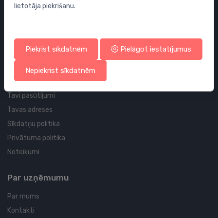
lietotāja piekrišanu.
Sifoni
Noteces grīdai un vannas istabai
Cauruļvadi un Veidgabali
Piekrist sīkdatnēm
Pielāgot iestatījumus
Profila un piegādes informācija
Nepiekrist sīkdatnēm
Tavs konts
Tavi pasūtījumi
Tavas adreses
Sīkdatņu politika
Privātuma politika
Noteikumi
Par uzņēmumu
Par mums
Kontakti