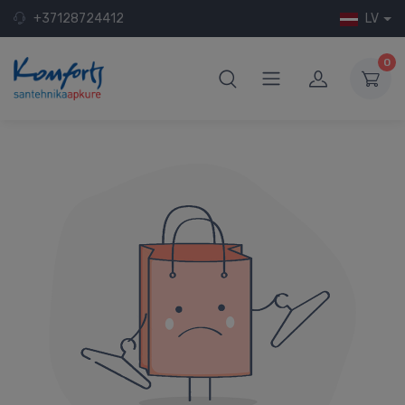
+37128724412
LV
0