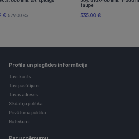
kts, 600 mm, 2A, spīdīgs
Joy, 610x460 mm, h=500 m
taupe
9 €
335.00 €
579.00 €x
Profila un piegādes informācija
Tavs konts
Tavi pasūtījumi
Tavas adreses
Sīkdatņu politika
Privātuma politika
Noteikumi
Par uzņēmumu