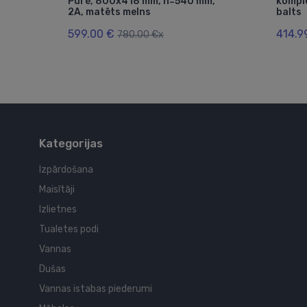
 2A,
Pure, 800x418 mm, h=540 mm,
komple
2A, matēts melns
balts
599.00 €
414.9
780.00 €x
Kategorijas
Izpārdošana
Maisītāji
Izlietnes
Tualetes podi
Vannas
Dušas
Vannas istabas piederumi