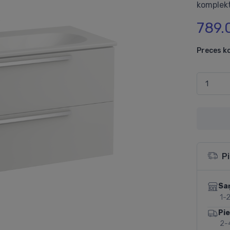
komplekt
789.
Preces k
P
Sa
1-2
Pi
2-