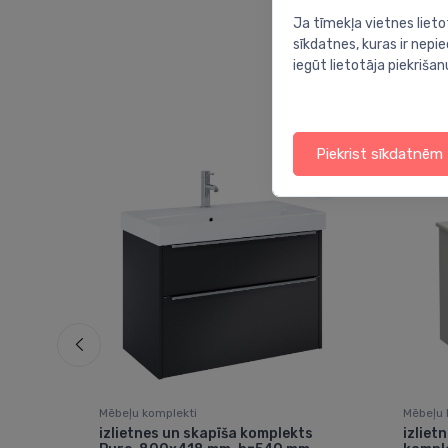
Ja tīmekļa vietnes lieto
sīkdatnes, kuras ir nep
iegūt lietotāja piekrišan
Piekrist sīkdatnēm
Mēbeļu komplekti
Mēbeļu 
ts
izlietnes un skapīša komplekts
izliet