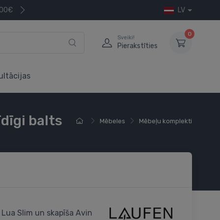
200€
LV
0
Sveiki!
Pierakstīties
ultācijas
dīgi balts
Mēbeles
Mēbeļu komplekti
s Lua Slim un skapīša Avin