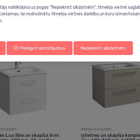
tājs noklikšķina uz pogas “Nepiekrist sīkdatnēm”, tīmekļa vietnē sagla
ieciešamas, lai nodrošinātu tīmekļa vietnes darbību un kuru izmantoša
u.
Jums varētu arī interesēt
Pielāgot iestatījumus
Nepiekrist sīkdatnēm
komplekti
Mēbeļu komplekti
nes Lua Slim un skapīša Avin
izlietnes un skapīša kompl