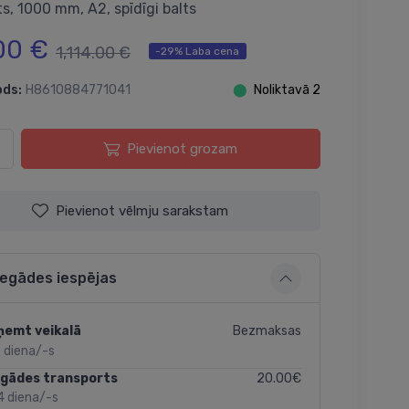
s, 1000 mm, A2, spīdīgi balts
00 €
1,114.00 €
-29% Laba cena
ods:
H8610884771041
⬤
Noliktavā 2
Pievienot grozam
Pievienot vēlmju sarakstam
iegādes iespējas
Bezmaksas
ņemt veikalā
 diena/-s
20.00€
egādes transports
4 diena/-s