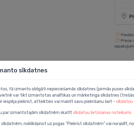
P
Piedāvā
Prece 
iepakojum
Dalīties:
zmanto sīkdatnes
botos, tā izmanto obligāti nepieciešamās sīkdatnes (pirmās puses sīkda
 vietnē var tikt izmantotas analītikas un mārketinga sīkdatnes (trešās
ir iespēja piekrist, atteikties vai mainīt savu piekrišanu šeit -
sīkdatņu
ju par izmantotajām sīkdatnēm skatīt
sīkdatņu lietošanas noteikumi
.
m, A2, spīdīgi balts
 sīkdatnēm, noklikšķinot uz pogas “Piekrist sīkdatnēm” vai noraidīt, n