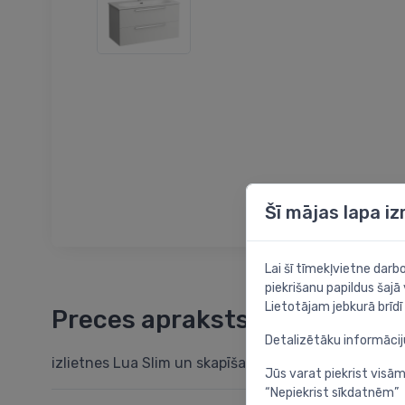
Šī mājas lapa i
Lai šī tīmekļvietne dar
piekrišanu papildus šajā
Lietotājam jebkurā brīdī 
Preces apraksts
Detalizētāku informāci
izlietnes Lua Slim un skapīša Avin komplekts, 1000 m
Jūs varat piekrist visām
“Nepiekrist sīkdatnēm”