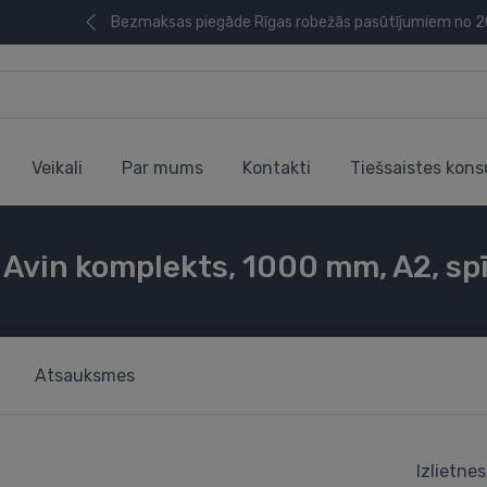
Bezmaksas piegāde Rīgas robežās pasūtījumiem no 
Veikali
Par mums
Kontakti
Tiešsaistes kons
 Avin komplekts, 1000 mm, A2, spī
Atsauksmes
Izlietne