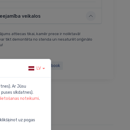
ieejamība veikalos
jums attiecas tikai, kamēr prece ir noliktavā!
var tikt demontēta no stenda un nesaturēt oriģinālo
u!
Twitter
Facebook
LV
tnes). Ar Jūsu
 puses sīkdatnes).
 lietošanas noteikumi
.
oklikšķinot uz pogas