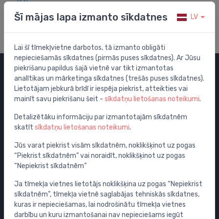
Apmeklē mūsu palīdzības centru
Šī mājas lapa izmanto sīkdatnes
LV
Lai šī tīmekļvietne darbotos, tā izmanto obligāti
nepieciešamās sīkdatnes (pirmās puses sīkdatnes). Ar Jūsu
piekrišanu papildus šajā vietnē var tikt izmantotas
analītikas un mārketinga sīkdatnes (trešās puses sīkdatnes).
Kategorijas
Lietotājam jebkurā brīdī ir iespēja piekrist, atteikties vai
mainīt savu piekrišanu šeit -
sīkdatņu lietošanas noteikumi
.
Izpārdošana
Maisītāji
Detalizētāku informāciju par izmantotajām sīkdatnēm
skatīt
sīkdatņu lietošanas noteikumi
.
Izlietnes
Tualetes podi
Jūs varat piekrist visām sīkdatnēm, noklikšķinot uz pogas
“Piekrist sīkdatnēm” vai noraidīt, noklikšķinot uz pogas
Vannas
“Nepiekrist sīkdatnēm”
Dušas
Ja tīmekļa vietnes lietotājs noklikšķina uz pogas “Nepiekrist
Vannas istabas piederumi
sīkdatnēm”, tīmekļa vietnē saglabājas tehniskās sīkdatnes,
Mēbeles
kuras ir nepieciešamas, lai nodrošinātu tīmekļa vietnes
Rāmji un skalošanas sistēmas
darbību un kuru izmantošanai nav nepieciešams iegūt