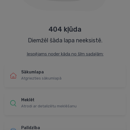
404 kļūda
Diemžēl šāda lapa neeksistē.
Iespējams noder kāda no šīm sadaļām:
Sākumlapa
Atgriezties sākumlapā
Meklēt
Atrodi ar detalizētu meklēšanu
Palīdzība