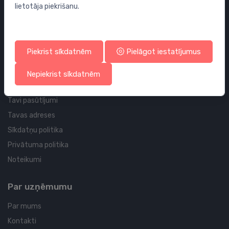
lietotāja piekrišanu.
Sifoni
Noteces grīdai un vannas istabai
Cauruļvadi un Veidgabali
Piekrist sīkdatnēm
Pielāgot iestatījumus
Profila un piegādes informācija
Nepiekrist sīkdatnēm
Tavs konts
Tavi pasūtījumi
Tavas adreses
Sīkdatņu politika
Privātuma politika
Noteikumi
Par uzņēmumu
Par mums
Kontakti