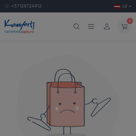
+37128724412
LV
0