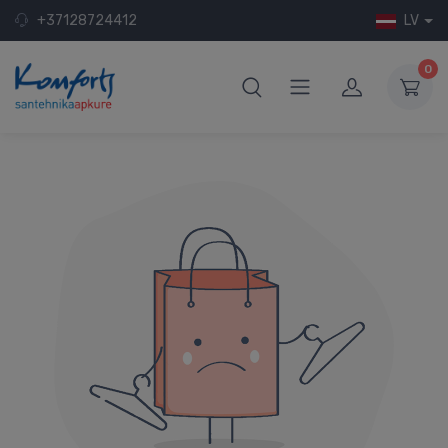
+37128724412
LV
0