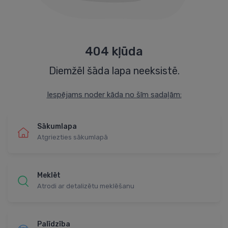
404 kļūda
Diemžēl šāda lapa neeksistē.
Iespējams noder kāda no šīm sadaļām:
Sākumlapa
Atgriezties sākumlapā
Meklēt
Atrodi ar detalizētu meklēšanu
Palīdzība