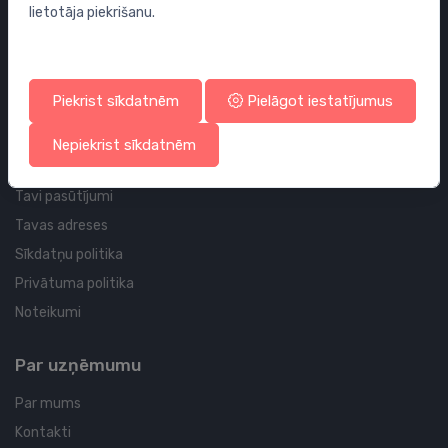
lietotāja piekrišanu.
Sifoni
Noteces grīdai un vannas istabai
Cauruļvadi un Veidgabali
Piekrist sīkdatnēm
Pielāgot iestatījumus
Profila un piegādes informācija
Nepiekrist sīkdatnēm
Tavs konts
Tavi pasūtījumi
Tavas adreses
Sīkdatņu politika
Privātuma politika
Noteikumi
Par uzņēmumu
Par mums
Kontakti