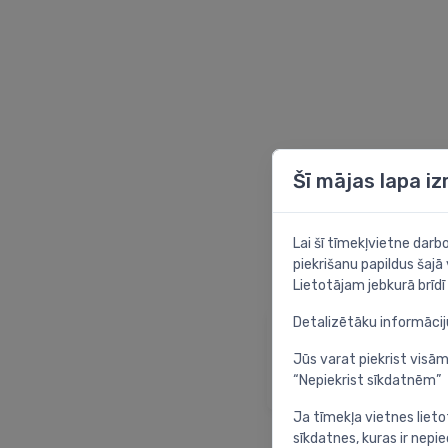
Šī mājas lapa i
Lai šī tīmekļvietne dar
piekrišanu papildus šajā
Lietotājam jebkurā brīdī 
Detalizētāku informāci
Sākumlapa
Atgriezties sākuml
Jūs varat piekrist visām
“Nepiekrist sīkdatnēm”
Ja tīmekļa vietnes lieto
sīkdatnes, kuras ir nep