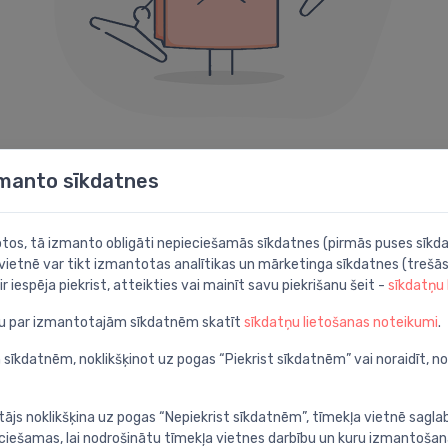
404 kļūda
zmanto sīkdatnes
Diemžēl šāda lapa neeksistē.
botos, tā izmanto obligāti nepieciešamās sīkdatnes (pirmās puses sīkda
 vietnē var tikt izmantotas analītikas un mārketinga sīkdatnes (trešās
Iespējams noder kāda no šīm sadaļām:
ir iespēja piekrist, atteikties vai mainīt savu piekrišanu šeit -
sīkdatņu
ju par izmantotajām sīkdatnēm skatīt
sīkdatņu lietošanas noteikumi
.
Meklēt
P
apā
Atrodi ar detalizētu
A
 sīkdatnēm, noklikšķinot uz pogas “Piekrist sīkdatnēm” vai noraidīt, n
meklēšanu
c
tājs noklikšķina uz pogas “Nepiekrist sīkdatnēm”, tīmekļa vietnē sagla
ieciešamas, lai nodrošinātu tīmekļa vietnes darbību un kuru izmantoša