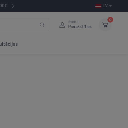
200€
LV
0
Sveiki!
Pierakstīties
ultācijas