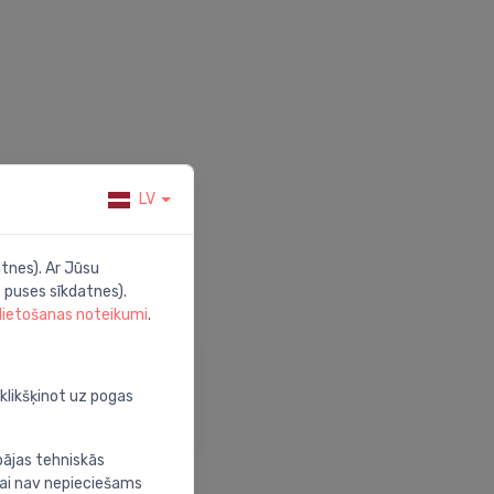
LV
tnes). Ar Jūsu
 puses sīkdatnes).
 lietošanas noteikumi
.
alīdzība
pmeklē mūsu palīdzības
oklikšķinot uz pogas
entru
bājas tehniskās
nai nav nepieciešams