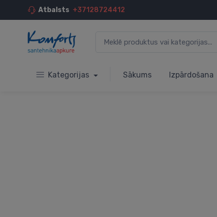
Atbalsts
+37128724412
Kategorijas
Sākums
Izpārdošana