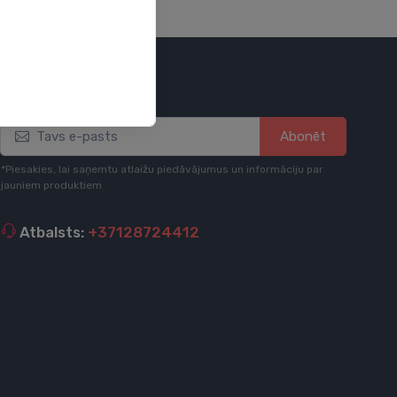
Esi informēts
Abonēt
*Piesakies, lai saņemtu atlaižu piedāvājumus un informāciju par
jauniem produktiem
Atbalsts:
+37128724412