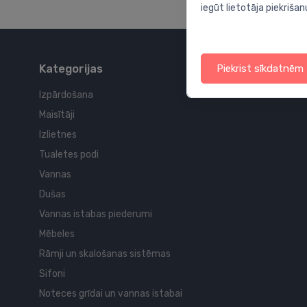
iegūt lietotāja piekrišan
Kategorijas
Piekrist sīkdatnēm
Izpārdošana
Maisītāji
Izlietnes
Tualetes podi
Vannas
Dušas
Vannas istabas piederumi
Mēbeles
Rāmji un skalošanas sistēmas
Sifoni
Noteces grīdai un vannas istabai