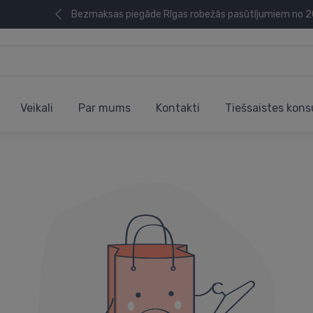
Bezmaksas piegāde Rīgas robežās pasūtījumiem no 
Veikali
Par mums
Kontakti
Tiešsaistes kons