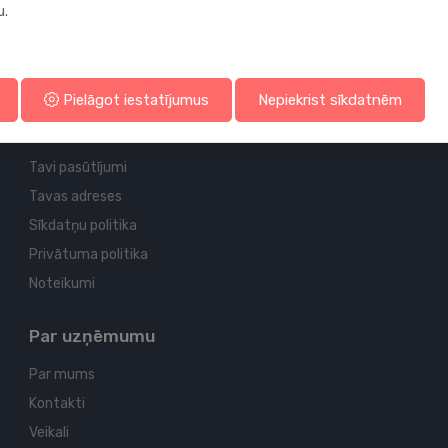
u.
Profila un piegādes informācija
Pielāgot iestatījumus
Nepiekrist sīkdatnēm
Tavs konts
Tavi pasūtījumi
Tavas adreses
Sīkdatņu politika
Privātuma politika
Noteikumi
Par uzņēmumu
Par mums
Kontakti
Veikali