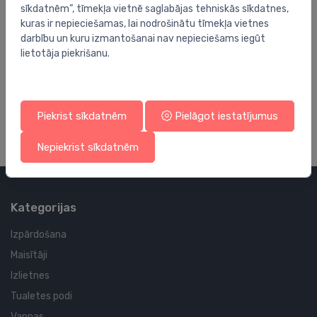
sīkdatnēm”, tīmekļa vietnē saglabājas tehniskās sīkdatnes,
kuras ir nepieciešamas, lai nodrošinātu tīmekļa vietnes
darbību un kuru izmantošanai nav nepieciešams iegūt
lietotāja piekrišanu.
Vannas istabas piederumu rezerves daļas
Va
dozators A381/A281
re
22.00 €
3.
Piekrist sīkdatnēm
Pielāgot iestatījumus
Nepiekrist sīkdatnēm
Kategorijas
Izpārdošana
Maisītāji
Izlietnes
Tualetes podi
Vannas