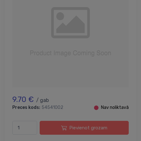
9.70 €
/ gab
Preces kods:
54541002
⬤
Nav noliktavā
Pievienot grozam