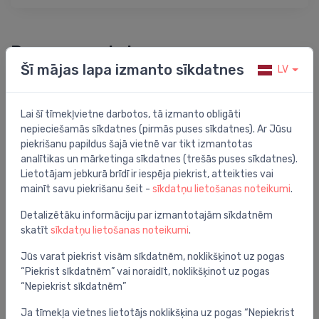
Preces apraksts
Šī mājas lapa izmanto sīkdatnes
LV
glāze 5410
Lai šī tīmekļvietne darbotos, tā izmanto obligāti
nepieciešamās sīkdatnes (pirmās puses sīkdatnes). Ar Jūsu
piekrišanu papildus šajā vietnē var tikt izmantotas
analītikas un mārketinga sīkdatnes (trešās puses sīkdatnes).
Jums varētu arī interesēt
Lietotājam jebkurā brīdī ir iespēja piekrist, atteikties vai
mainīt savu piekrišanu šeit -
sīkdatņu lietošanas noteikumi
.
Detalizētāku informāciju par izmantotajām sīkdatnēm
skatīt
sīkdatņu lietošanas noteikumi
.
Jūs varat piekrist visām sīkdatnēm, noklikšķinot uz pogas
“Piekrist sīkdatnēm” vai noraidīt, noklikšķinot uz pogas
“Nepiekrist sīkdatnēm”
Ja tīmekļa vietnes lietotājs noklikšķina uz pogas “Nepiekrist