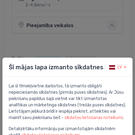
2-4 diena/-s
Pieejamība veikalos
Dalīties:
Twitter
Facebook
Šī mājas lapa izmanto sīkdatnes
LV
Lai šī tīmekļvietne darbotos, tā izmanto obligāti
Preces apraksts
nepieciešamās sīkdatnes (pirmās puses sīkdatnes). Ar Jūsu
piekrišanu papildus šajā vietnē var tikt izmantotas
analītikas un mārketinga sīkdatnes (trešās puses sīkdatnes).
elektriskais ūdens sildītājs FE1 100, vertikāls
Lietotājam jebkurā brīdī ir iespēja piekrist, atteikties vai
mainīt savu piekrišanu šeit -
sīkdatņu lietošanas noteikumi
.
Detalizētāku informāciju par izmantotajām sīkdatnēm