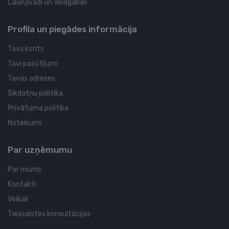
Cauruļvadi un Veidgabali
Profila un piegādes informācija
Tavs konts
Tavi pasūtījumi
Tavas adreses
Sīkdatņu politika
Privātuma politika
Noteikumi
Par uzņēmumu
Par mums
Kontakti
Veikali
Tiešsaistes konsultācijas