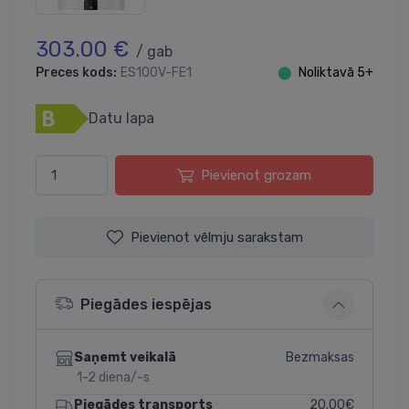
303.00 €
/ gab
Preces kods:
ES100V-FE1
⬤
Noliktavā 5+
Datu lapa
Pievienot grozam
Pievienot vēlmju sarakstam
Piegādes iespējas
Bezmaksas
Saņemt veikalā
1-2 diena/-s
20.00€
Piegādes transports