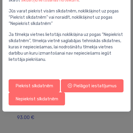
skatīt
sīkdatņu lietošanas noteikumi
.
Jums varētu arī interesēt
Jūs varat piekrist visām sīkdatnēm, noklikšķinot uz pogas
“Piekrist sīkdatnēm” vai noraidīt, noklikšķinot uz pogas
“Nepiekrist sīkdatnēm”
Ja tīmekļa vietnes lietotājs noklikšķina uz pogas “Nepiekrist
sīkdatnēm”, tīmekļa vietnē saglabājas tehniskās sīkdatnes,
kuras ir nepieciešamas, lai nodrošinātu tīmekļa vietnes
darbību un kuru izmantošanai nav nepieciešams iegūt
lietotāja piekrišanu.
Piekrist sīkdatnēm
Pielāgot iestatījumus
Elektriskie ūdens sildītāji
Ele
Nepiekrist sīkdatnēm
elektriskais ūdens sildītājs ES10V-SQM1, 10l,
el
virs izlietnes
9
93.00 €