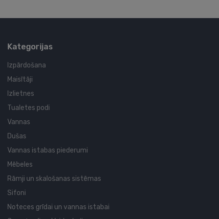
Kategorijas
Izpārdošana
Maisītāji
Izlietnes
Tualetes podi
Vannas
Dušas
Vannas istabas piederumi
Mēbeles
Rāmji un skalošanas sistēmas
Sifoni
Noteces grīdai un vannas istabai