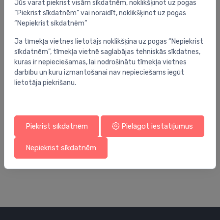
Jūs varat piekrist visām sīkdatnēm, noklikšķinot uz pogas
“Piekrist sīkdatnēm” vai noraidīt, noklikšķinot uz pogas
“Nepiekrist sīkdatnēm”
Ja tīmekļa vietnes lietotājs noklikšķina uz pogas “Nepiekrist
sīkdatnēm”, tīmekļa vietnē saglabājas tehniskās sīkdatnes,
kuras ir nepieciešamas, lai nodrošinātu tīmekļa vietnes
darbību un kuru izmantošanai nav nepieciešams iegūt
lietotāja piekrišanu.
Piekrist sīkdatnēm
Pielāgot iestatījumus
Elektriskie konvektori
Ele
elektriskais konvektors CWM 2500 P, 2500W
el
Nepiekrist sīkdatnēm
186.00 €
16