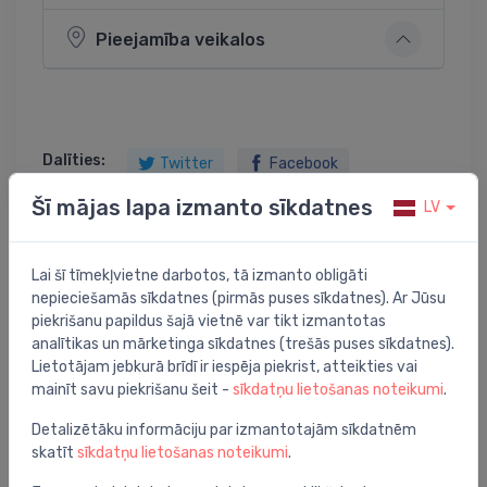
Pieejamība veikalos
Dalīties:
Twitter
Facebook
Šī mājas lapa izmanto sīkdatnes
LV
Lai šī tīmekļvietne darbotos, tā izmanto obligāti
Preces apraksts
nepieciešamās sīkdatnes (pirmās puses sīkdatnes). Ar Jūsu
piekrišanu papildus šajā vietnē var tikt izmantotas
elektriskais konvektors CWM 1000 P, 1000W
analītikas un mārketinga sīkdatnes (trešās puses sīkdatnes).
Lietotājam jebkurā brīdī ir iespēja piekrist, atteikties vai
mainīt savu piekrišanu šeit -
sīkdatņu lietošanas noteikumi
.
Detalizētāku informāciju par izmantotajām sīkdatnēm
Jums varētu arī interesēt
skatīt
sīkdatņu lietošanas noteikumi
.