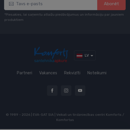
Abonēt
*Piesakies, lai saņemtu atlaižu piedāvājumus un informāciju par jauniem
produktiem
LV
Partneri
Vakances
Rekvizīti
Noteikumi
© 1989 - 2026 | EVA-SAT SIA | Veikali un tirdzniecības centri Komforts /
Komfortas