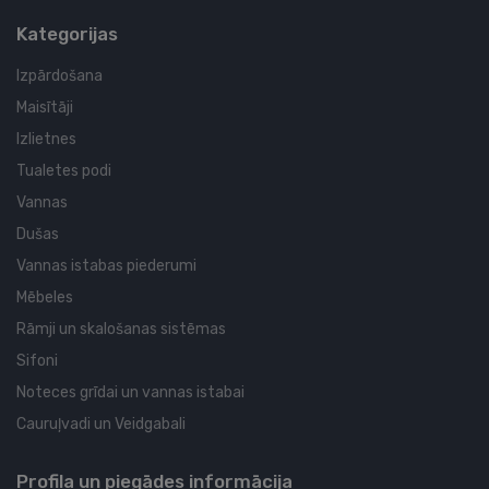
Kategorijas
Izpārdošana
Maisītāji
Izlietnes
Tualetes podi
Vannas
Dušas
Vannas istabas piederumi
Mēbeles
Rāmji un skalošanas sistēmas
Sifoni
Noteces grīdai un vannas istabai
Cauruļvadi un Veidgabali
Profila un piegādes informācija