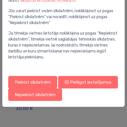
skatīt
sīkdatņu lietošanas noteikumi
.
Jums varētu arī interesēt
Jūs varat piekrist visām sīkdatnēm, noklikšķinot uz pogas
“Piekrist sīkdatnēm” vai noraidīt, noklikšķinot uz pogas
“Nepiekrist sīkdatnēm”
Ja tīmekļa vietnes lietotājs noklikšķina uz pogas “Nepiekrist
sīkdatnēm”, tīmekļa vietnē saglabājas tehniskās sīkdatnes,
kuras ir nepieciešamas, lai nodrošinātu tīmekļa vietnes
darbību un kuru izmantošanai nav nepieciešams iegūt
lietotāja piekrišanu.
Piekrist sīkdatnēm
Pielāgot iestatījumus
Dušas vadi
Du
Nepiekrist sīkdatnēm
dušas vads, 1600 mm, polished black chrome
du
ma
60.00 €
6