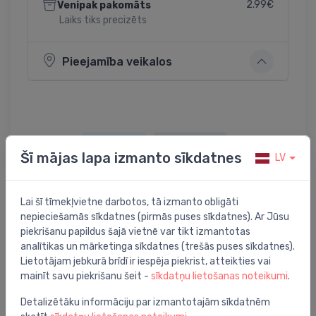
2.99€
Venipak pakomāts
Laiks tiks precizēts
Pieejamība veikalos
Dalīties:
Twitter
Facebook
Šī mājas lapa izmanto sīkdatnes
LV
Lai šī tīmekļvietne darbotos, tā izmanto obligāti
Preces apraksts
nepieciešamās sīkdatnes (pirmās puses sīkdatnes). Ar Jūsu
piekrišanu papildus šajā vietnē var tikt izmantotas
analītikas un mārketinga sīkdatnes (trešās puses sīkdatnes).
dušas vads Axor Starck, 2000 mm, brushed nickel
Lietotājam jebkurā brīdī ir iespēja piekrist, atteikties vai
mainīt savu piekrišanu šeit -
sīkdatņu lietošanas noteikumi
.
Detalizētāku informāciju par izmantotajām sīkdatnēm