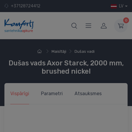
+37128724412
LV
0
Maisītāji
Dušas vadi
Dušas vads Axor Starck, 2000 mm,
brushed nickel
Vispārīgi
Parametri
Atsauksmes