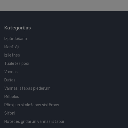
Kategorijas
Izpārdošana
Maisītāji
Izlietnes
Tualetes podi
Vannas
Dušas
Vannas istabas piederumi
Mēbeles
Rāmji un skalošanas sistēmas
Sifoni
Noteces grīdai un vannas istabai