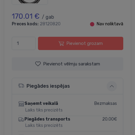
170.01 €
/ gab
Preces kods:
28120820
⬤
Nav noliktavā
Pievienot grozam
Pievienot vēlmju sarakstam
Piegādes iespējas
Bezmaksas
Saņemt veikalā
Laiks tiks precizēts
20.00€
Piegādes transports
Laiks tiks precizēts