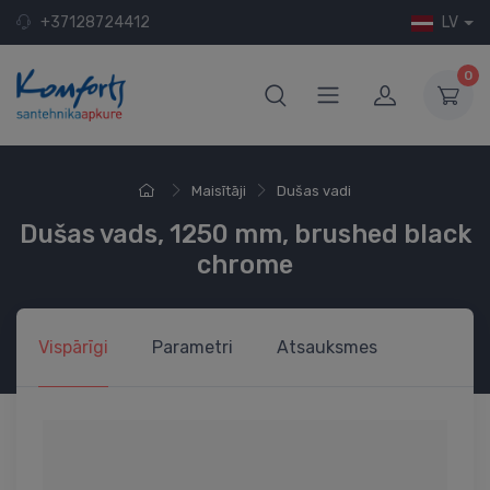
+37128724412
LV
0
Maisītāji
Dušas vadi
Dušas vads, 1250 mm, brushed black
chrome
Vispārīgi
Parametri
Atsauksmes