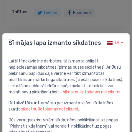
Dalīties:
Twitter
Facebook
Šī mājas lapa izmanto sīkdatnes
LV
Preces apraksts
dušas vads, 1250 mm, brushed black chrome
Lai šī tīmekļvietne darbotos, tā izmanto obligāti
nepieciešamās sīkdatnes (pirmās puses sīkdatnes). Ar Jūsu
piekrišanu papildus šajā vietnē var tikt izmantotas
analītikas un mārketinga sīkdatnes (trešās puses sīkdatnes).
Lietotājam jebkurā brīdī ir iespēja piekrist, atteikties vai
Jums varētu arī interesēt
mainīt savu piekrišanu šeit -
sīkdatņu lietošanas noteikumi
.
Detalizētāku informāciju par izmantotajām sīkdatnēm
skatīt
sīkdatņu lietošanas noteikumi
.
Jūs varat piekrist visām sīkdatnēm, noklikšķinot uz pogas
“Piekrist sīkdatnēm” vai noraidīt, noklikšķinot uz pogas