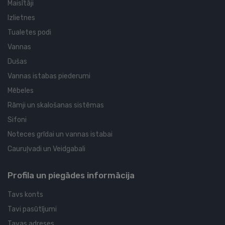
Maisītāji
Izlietnes
Tualetes podi
Vannas
Dušas
Vannas istabas piederumi
Mēbeles
Rāmji un skalošanas sistēmas
Sifoni
Noteces grīdai un vannas istabai
Cauruļvadi un Veidgabali
Profila un piegādes informācija
Tavs konts
Tavi pasūtījumi
Tavas adreses