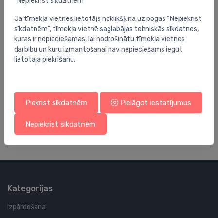
“Nepiekrist sīkdatnēm”
Ja tīmekļa vietnes lietotājs noklikšķina uz pogas “Nepiekrist
sīkdatnēm”, tīmekļa vietnē saglabājas tehniskās sīkdatnes,
kuras ir nepieciešamas, lai nodrošinātu tīmekļa vietnes
darbību un kuru izmantošanai nav nepieciešams iegūt
lietotāja piekrišanu.
Dušas vadi
Du
dušas vads Isiflex,1600 mm, ar spiediena
du
regulatoru, hroms
c
Piekrist sīkdatnēm
Pielāgot iestatījumus
52.01 €
4
Nepiekrist sīkdatnēm
Kategorijas
Izpārdošana