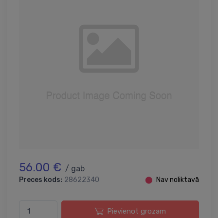
56.00 €
/ gab
Preces kods:
28622340
⬤
Nav noliktavā
Pievienot grozam