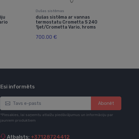
Dušas sistēmas
Duša
ēju
dušas sistēma ar vannas
duš
ario
termostatu Crometta S 240
Cro
1jet/Crometta Vario, hroms
1jet
9 l/
700.00 €
1,4
Esi informēts
Abonēt
*Piesakies, lai saņemtu atlaižu piedāvājumus un informāciju par
jauniem produktiem
Atbalsts:
+37128724412