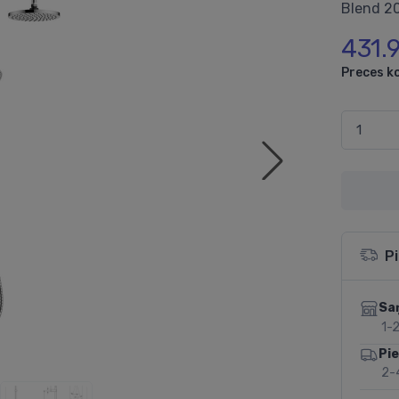
Blend 20
431.
Preces k
P
Sa
1-2
Pi
2-