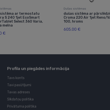
sistēmas
Dušas sistēmas
 sistēma ar termostatu
dušas sistēma ar pārslēdz
ra S 240 1jet EcoSmart
Croma 220 Air 1jet Reno/V
Tablet Select 360 Varia,
100, hroms
a melna
605.00 €
0 €
Profila un piegādes informācija
Tavs konts
Tavi pasūtījumi
Tavas adreses
Sīkdatņu politika
Privātuma politika