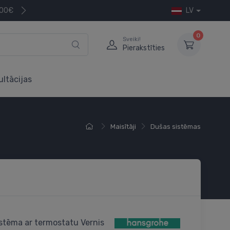
200€
LV
0
Sveiki!
Pierakstīties
ultācijas
Maisītāji
Dušas sistēmas
stēma ar termostatu Vernis