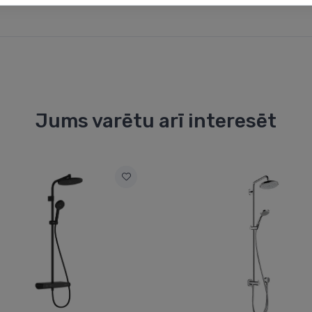
Jums varētu arī interesēt