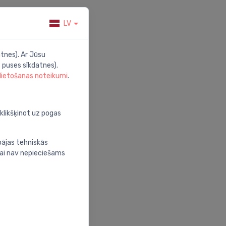
LV
tnes). Ar Jūsu
 puses sīkdatnes).
 lietošanas noteikumi
.
oklikšķinot uz pogas
bājas tehniskās
nai nav nepieciešams