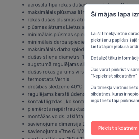
aerosola tipa rokas duša: Lietus, IntenseRain
maksimālais plūsmas ātrums pie 3 bāriem: 15,2 
Šī mājas lapa i
rokas dušas plūsmas ātrums pie 3 bāriem: 15,2 l
plūsmas ātrums Lietus aerosols (pie 3 bar): 12,4 
Lai šī tīmekļvietne dar
minimālais plūsmas spiediens: 1 bar
piekrišanu papildus šajā
minimālais darba spiediens: 1 bar
Lietotājam jebkurā brīdī 
maksimālais darba spiediens: 10 bar
dušas stieņa diametrs: 19 mm
Detalizētāku informāci
augstumā regulējams slīdnis ar bloķējošu spied
Jūs varat piekrist visām
dušas rokas garums virs galvas duša: 426 mm
“Nepiekrist sīkdatnēm”
termostats Vernis
drošības slēdzene 40°C temperatūrā
Ja tīmekļa vietnes lieto
regulējams karstā ūdens ierobežojums
sīkdatnes, kuras ir nep
iegūt lietotāja piekrišan
kontaktligzdas , ko kontrolē ar pagrieziena roktu
piemērots nepārtrauktas plūsmas ūdens sildītā
montāžas veids: atklāta uzstādīšana
savienojuma dimensija DN15
Piekrist sīkdatnēm
savienojuma vītne G 1/2
centra attālums 150 ± 12 mm