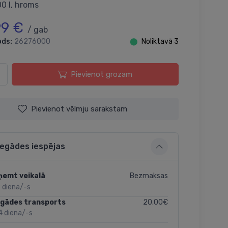
0 I, hroms
99 €
/ gab
ods:
26276000
⬤
Noliktavā 3
Pievienot grozam
Pievienot vēlmju sarakstam
iegādes iespējas
Bezmaksas
ņemt veikalā
 diena/-s
20.00€
egādes transports
4 diena/-s