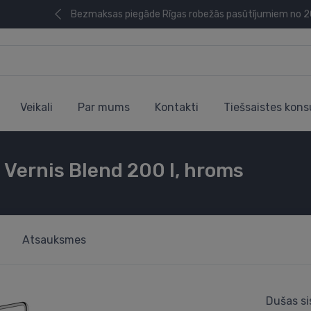
Bezmaksas piegāde Rīgas robežās pasūtījumiem no 
Veikali
Par mums
Kontakti
Tiešsaistes kons
 Vernis Blend 200 I, hroms
Atsauksmes
Dušas si