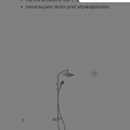
nesaraujami drošs pret atpakaļplūsmu