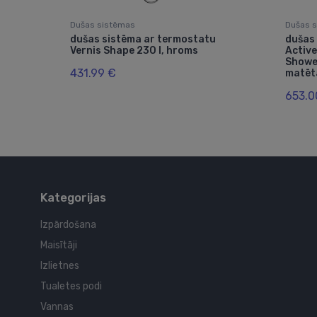
Dušas sistēmas
Dušas 
230
dušas sistēma ar termostatu
dušas
Vernis Shape 230 I, hroms
Active
Shower
431.99 €
matēt
653.0
Kategorijas
Izpārdošana
Maisītāji
Izlietnes
Tualetes podi
Vannas