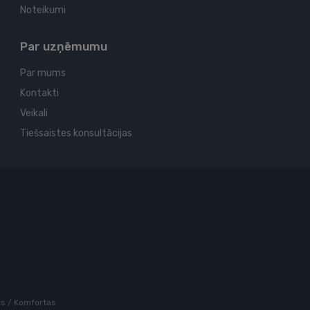
Noteikumi
Par uzņēmumu
Par mums
Kontakti
Veikali
Tiešsaistes konsultācijas
rts / Komfortas