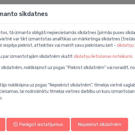
l/min
zmanto sīkdatnes
/min
l/min
botos, tā izmanto obligāti nepieciešamās sīkdatnes (pirmās puses sīkda
 vietnē var tikt izmantotas analītikas un mārketinga sīkdatnes (trešās
ir iespēja piekrist, atteikties vai mainīt savu piekrišanu šeit -
sīkdatņu
ju par izmantotajām sīkdatnēm skatīt
sīkdatņu lietošanas noteikumi
.
pogas slīdni
 sīkdatnēm, noklikšķinot uz pogas “Piekrist sīkdatnēm” vai noraidīt, n
tājs noklikšķina uz pogas “Nepiekrist sīkdatnēm”, tīmekļa vietnē sagla
ieciešamas, lai nodrošinātu tīmekļa vietnes darbību un kuru izmantoša
u.
ri
jiem
Pielāgot iestatījumus
Nepiekrist sīkdatnēm