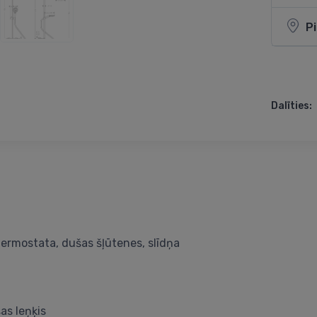
P
Dalīties:
termostata, dušas šļūtenes, slīdņa
as leņķis