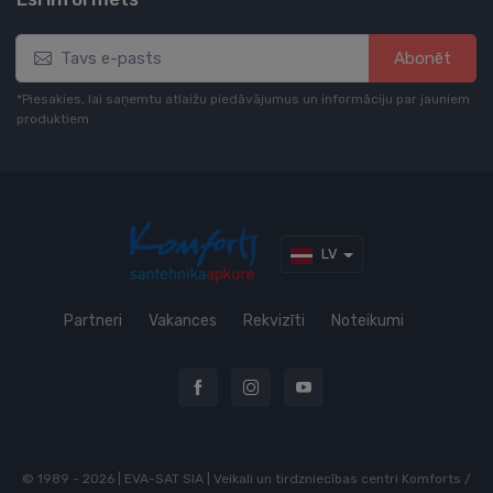
Abonēt
*Piesakies, lai saņemtu atlaižu piedāvājumus un informāciju par jauniem
produktiem
LV
Partneri
Vakances
Rekvizīti
Noteikumi
© 1989 - 2026 | EVA-SAT SIA | Veikali un tirdzniecības centri Komforts /