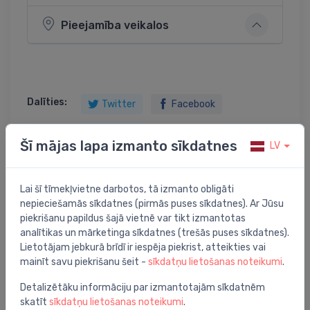
Pieejamība veikalos
Dalīties:
Twitter
Facebook
Šī mājas lapa izmanto sīkdatnes
LV
Preces apraksts
Lai šī tīmekļvietne darbotos, tā izmanto obligāti
nepieciešamās sīkdatnes (pirmās puses sīkdatnes). Ar Jūsu
dušas paliktnis Classic, 900x900 mm, r=550, ar paneli,
piekrišanu papildus šajā vietnē var tikt izmantotas
balts
analītikas un mārketinga sīkdatnes (trešās puses sīkdatnes).
Lietotājam jebkurā brīdī ir iespēja piekrist, atteikties vai
mainīt savu piekrišanu šeit -
sīkdatņu lietošanas noteikumi
.
Detalizētāku informāciju par izmantotajām sīkdatnēm
skatīt
sīkdatņu lietošanas noteikumi
.
Jums varētu arī interesēt