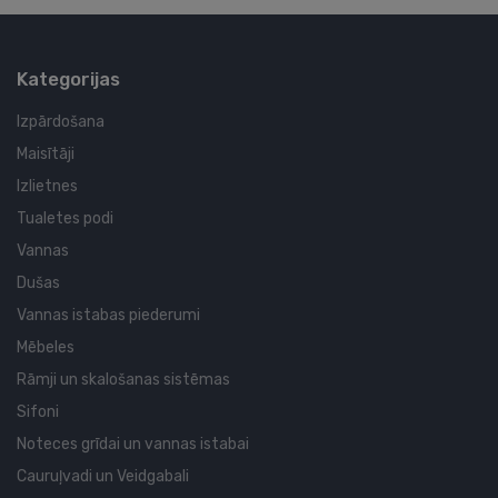
Kategorijas
Izpārdošana
Maisītāji
Izlietnes
Tualetes podi
Vannas
Dušas
Vannas istabas piederumi
Mēbeles
Rāmji un skalošanas sistēmas
Sifoni
Noteces grīdai un vannas istabai
Cauruļvadi un Veidgabali