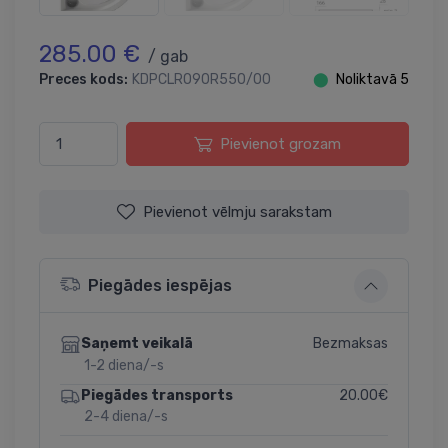
285.00 €
/ gab
Preces kods:
KDPCLRO90R550/00
⬤
Noliktavā 5
Pievienot grozam
Pievienot vēlmju sarakstam
Piegādes iespējas
Bezmaksas
Saņemt veikalā
1-2 diena/-s
20.00€
Piegādes transports
2-4 diena/-s