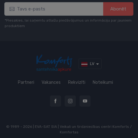
Abonēt
*Piesakies, lai saņemtu atlaižu piedāvājumus un informāciju par jauniem
produktiem
LV
Partneri
Vakances
Rekvizīti
Noteikumi
© 1989 - 2026 | EVA-SAT SIA | Veikali un tirdzniecības centri Komforts /
Komfortas