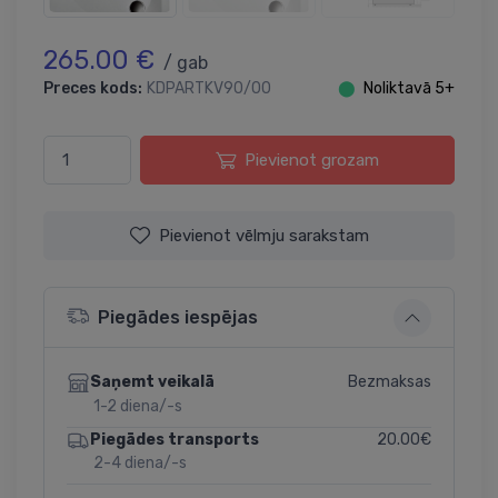
265.00 €
/ gab
Preces kods:
KDPARTKV90/00
⬤
Noliktavā 5+
Pievienot grozam
Pievienot vēlmju sarakstam
Piegādes iespējas
Bezmaksas
Saņemt veikalā
1-2 diena/-s
20.00€
Piegādes transports
2-4 diena/-s