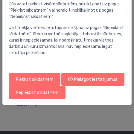
Jūs varat piekrist visām sīkdatnēm, noklikšķinot uz pogas
“Piekrist sīkdatnēm” vai noraidīt, noklikšķinot uz pogas
“Nepiekrist sīkdatnēm”
Ja tīmekļa vietnes lietotājs noklikšķina uz pogas “Nepiekrist
sīkdatnēm”, tīmekļa vietnē saglabājas tehniskās sīkdatnes,
kuras ir nepieciešamas, lai nodrošinātu tīmekļa vietnes
darbību un kuru izmantošanai nav nepieciešams iegūt
lietotāja piekrišanu.
Piekrist sīkdatnēm
Pielāgot iestatījumus
Dušas paliktņi
Duš
0
dušas paliktnis Flat Stone, 1000×900 mm, h=50
du
Nepiekrist sīkdatnēm
mm, anthracite, akrila
h=
220.99 €
33