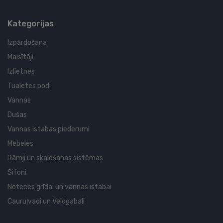
Kategorijas
Izpārdošana
Maisītāji
Izlietnes
Tualetes podi
Vannas
Dušas
Vannas istabas piederumi
Mēbeles
Rāmji un skalošanas sistēmas
Sifoni
Noteces grīdai un vannas istabai
Cauruļvadi un Veidgabali