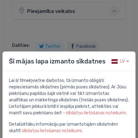
Pieejamība veikalos
Dalīties:
Twitter
Facebook
Šī mājas lapa izmanto sīkdatnes
LV
Preces apraksts
Lai šī tīmekļvietne darbotos, tā izmanto obligāti
nepieciešamās sīkdatnes (pirmās puses sīkdatnes). Ar Jūsu
piekrišanu papildus šajā vietnē var tikt izmantotas
dušas paliktnis Art, 900x900 mm, ar paneli, balts
analītikas un mārketinga sīkdatnes (trešās puses sīkdatnes).
Lietotājam jebkurā brīdī ir iespēja piekrist, atteikties vai
mainīt savu piekrišanu šeit -
sīkdatņu lietošanas noteikumi
.
Detalizētāku informāciju par izmantotajām sīkdatnēm
Jums varētu arī interesēt
skatīt
sīkdatņu lietošanas noteikumi
.