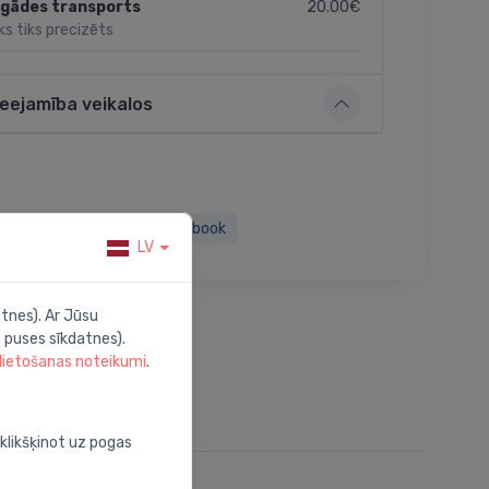
20.00€
egādes transports
ks tiks precizēts
ieejamība veikalos
Twitter
Facebook
LV
tnes). Ar Jūsu
 puses sīkdatnes).
 lietošanas noteikumi
.
oklikšķinot uz pogas