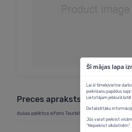
Šī mājas lapa i
Lai šī tīmekļvietne dar
piekrišanu papildus šajā
Preces apraksts
Lietotājam jebkurā brīdī 
Detalizētāku informāci
dušas paliktņa sifons Tourbillon, d=50x40/50 mm, 
Jūs varat piekrist visām
“Nepiekrist sīkdatnēm”