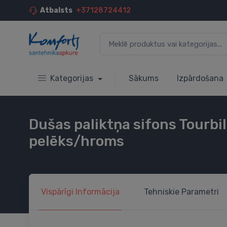
Atbalsts
+37128724412
Kategorijas
Sākums
Izpārdošana
Dušas paliktņa sifons Tourb
pelēks/hroms
Vispārīgi
Informācija
Tehniskie
Parametri