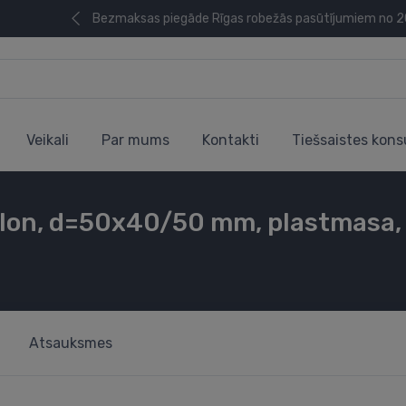
Bezmaksas piegāde Rīgas robežās pasūtījumiem no 
Veikali
Par mums
Kontakti
Tiešsaistes kons
illon, d=50x40/50 mm, plastmasa,
Atsauksmes