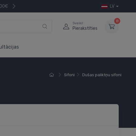
200€
LV
0
Sveiki!
Pierakstīties
ultācijas
Sifoni
Dušas paliktņu sifoni