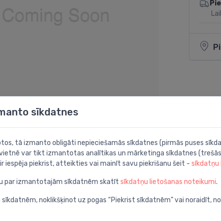
Pi
Lai
P
Dalīties:
zmanto sīkdatnes
botos, tā izmanto obligāti nepieciešamās sīkdatnes (pirmās puses sīkda
 vietnē var tikt izmantotas analītikas un mārketinga sīkdatnes (trešās
ir iespēja piekrist, atteikties vai mainīt savu piekrišanu šeit -
sīkdatņu
ju par izmantotajām sīkdatnēm skatīt
sīkdatņu lietošanas noteikumi
.
plastmasa, pelēks/hroms
 sīkdatnēm, noklikšķinot uz pogas “Piekrist sīkdatnēm” vai noraidīt, n