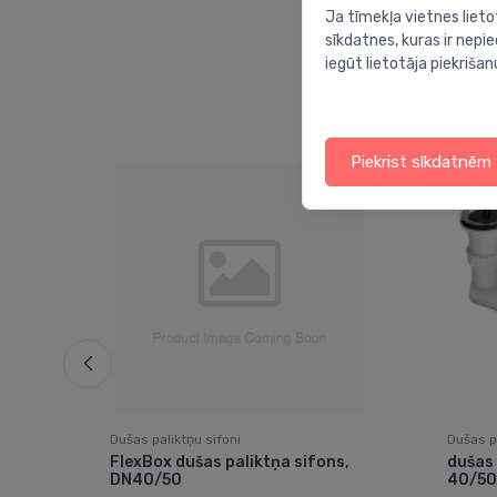
Ja tīmekļa vietnes lieto
sīkdatnes, kuras ir nep
iegūt lietotāja piekrišan
Piekrist sīkdatnēm
Dušas paliktņu sifoni
Dušas pa
,
FlexBox dušas paliktņa sifons,
dušas 
DN40/50
40/50