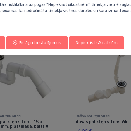
tājs noklikšķina uz pogas “Nepiekrist sīkdatnēm”, tīmekļa vietnē sagla
ieciešamas, lai nodrošinātu tīmekļa vietnes darbību un kuru izmantoša
u.
Jums varētu arī interesēt
Pielāgot iestatījumus
Nepiekrist sīkdatnēm
liktņu sifoni
Dušas paliktņu sifoni
paliktņa sifons, 1½ x
dušas paliktņa sifons Viki
 mm, plastmasa, balts #