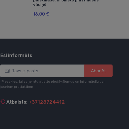
plastmasa, hromēts plastmasas
mm,
vāciņš
66.
16.00 €
Esi informēts
Abonēt
*Piesakies, lai saņemtu atlaižu piedāvājumus un informāciju par
jauniem produktiem
Atbalsts:
+37128724412