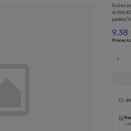
Dušas pa
d=50x40
pelēks/
9.38
Preces k
P
Sa
Lai