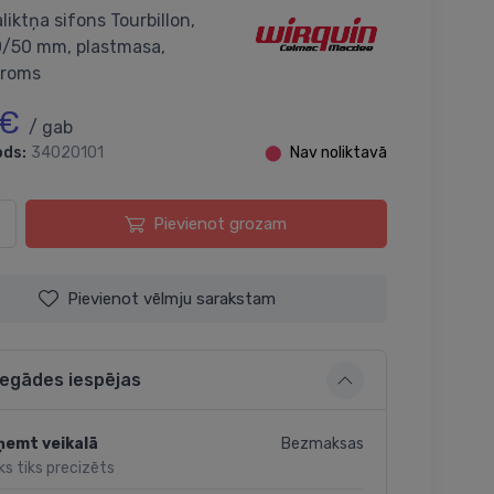
liktņa sifons Tourbillon,
/50 mm, plastmasa,
hroms
 €
/ gab
ods:
34020101
⬤
Nav noliktavā
Pievienot grozam
Pievienot vēlmju sarakstam
iegādes iespējas
Bezmaksas
ņemt veikalā
ks tiks precizēts