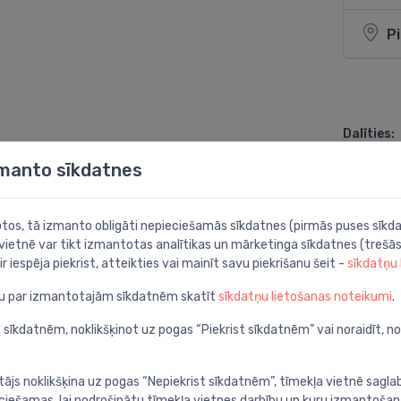
P
Dalīties:
zmanto sīkdatnes
botos, tā izmanto obligāti nepieciešamās sīkdatnes (pirmās puses sīkda
 vietnē var tikt izmantotas analītikas un mārketinga sīkdatnes (trešās
ir iespēja piekrist, atteikties vai mainīt savu piekrišanu šeit -
sīkdatņu
sa, balts/hroms
ju par izmantotajām sīkdatnēm skatīt
sīkdatņu lietošanas noteikumi
.
 sīkdatnēm, noklikšķinot uz pogas “Piekrist sīkdatnēm” vai noraidīt, n
tājs noklikšķina uz pogas “Nepiekrist sīkdatnēm”, tīmekļa vietnē sagla
ieciešamas, lai nodrošinātu tīmekļa vietnes darbību un kuru izmantoša