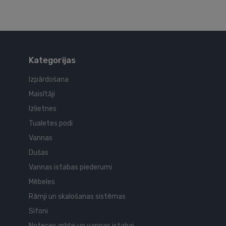
Kategorijas
Izpārdošana
Maisītāji
Izlietnes
Tualetes podi
Vannas
Dušas
Vannas istabas piederumi
Mēbeles
Rāmji un skalošanas sistēmas
Sifoni
Noteces grīdai un vannas istabai