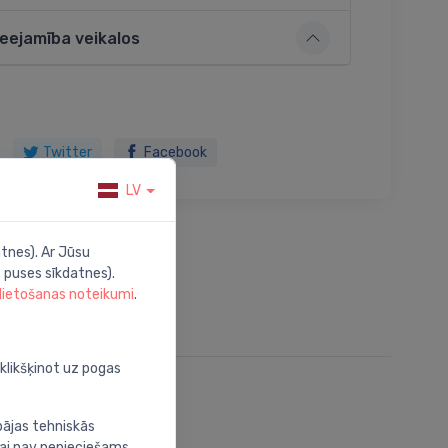
ieejamība veikalos
Twitter
Facebook
LV
tnes). Ar Jūsu
 puses sīkdatnes).
 lietošanas noteikumi
.
oklikšķinot uz pogas
bājas tehniskās
nai nav nepieciešams