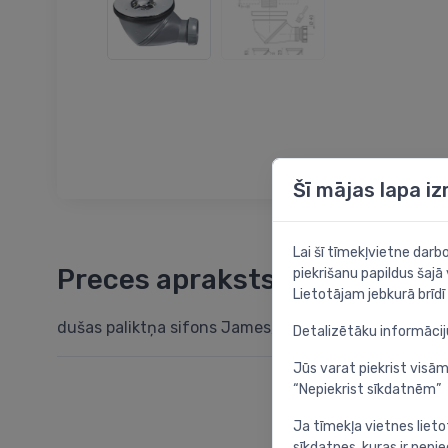
Šī mājas lapa i
Lai šī tīmekļvietne dar
Preces apraksts
piekrišanu papildus šajā
Lietotājam jebkurā brīdī 
dušas paliktņa sifons James, d=90x40 mm, plastma
Detalizētāku informāci
Jūs varat piekrist visām
“Nepiekrist sīkdatnēm”
Ja tīmekļa vietnes lieto
sīkdatnes, kuras ir nep