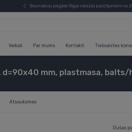
Bezmaksas piegāde Rīgas robežās pasūtījumiem no 
Veikali
Par mums
Kontakti
Tiešsaistes kons
s, d=90x40 mm, plastmasa, balts
Atsauksmes
Dušas pa