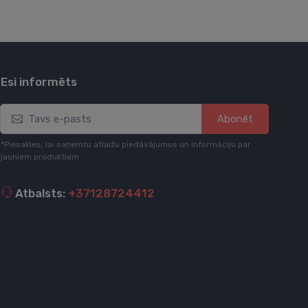
Esi informēts
Abonēt
*Piesakies, lai saņemtu atlaižu piedāvājumus un informāciju par
jauniem produktiem
Atbalsts:
+37128724412