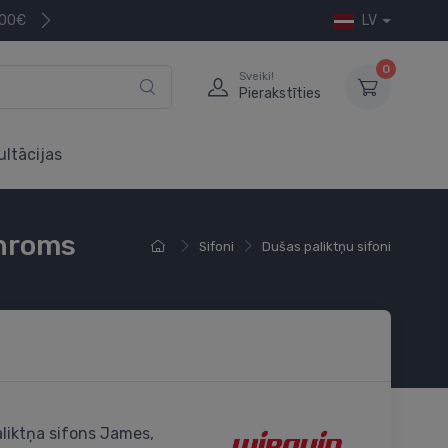
200€
LV
0
Sveiki!
Pierakstīties
ultācijas
/hroms
Sifoni
Dušas paliktņu sifoni
liktņa sifons James,