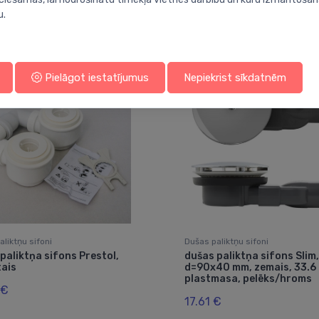
u.
Jums varētu arī interesēt
Pielāgot iestatījumus
Nepiekrist sīkdatnēm
liktņu sifoni
Dušas paliktņu sifoni
paliktņa sifons Prestol,
dušas paliktņa sifons Slim,
tais
d=90x40 mm, zemais, 33.6 
plastmasa, pelēks/hroms
 €
17.61 €