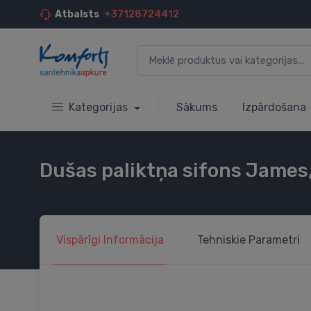
Atbalsts
+37128724412
Kategorijas
Sākums
Izpārdošana
Dušas paliktņa sifons Jame
Vispārīgi
Informācija
Tehniskie
Parametri