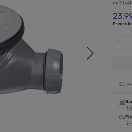
d=90x40
23.9
Preces k
P
Sa
1-2
Pi
2-