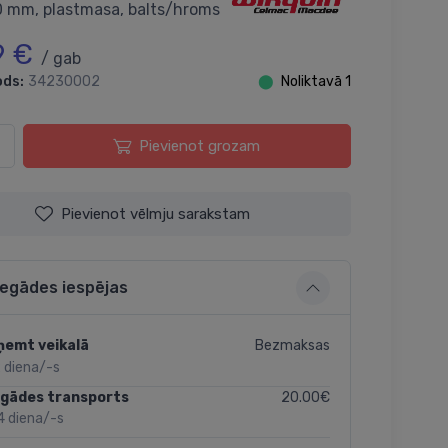
 mm, plastmasa, balts/hroms
9 €
/ gab
ods:
34230002
⬤
Noliktavā 1
Pievienot grozam
Pievienot vēlmju sarakstam
iegādes iespējas
Bezmaksas
ņemt veikalā
 diena/-s
20.00€
egādes transports
4 diena/-s