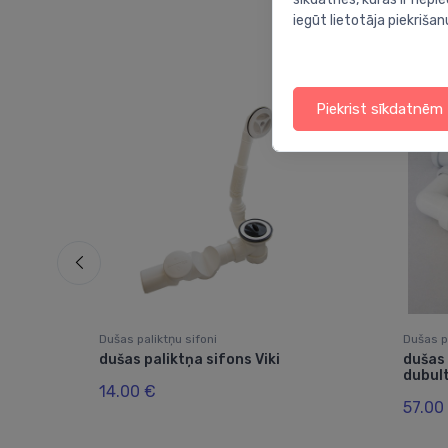
iegūt lietotāja piekrišan
Piekrist sīkdatnēm
Dušas paliktņu sifoni
Dušas pa
90,
dušas paliktņa sifons Viki
dušas 
s
dubul
14.00 €
57.00