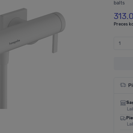
balts
313.
Preces k
P
Sa
Lai
Pi
Lai