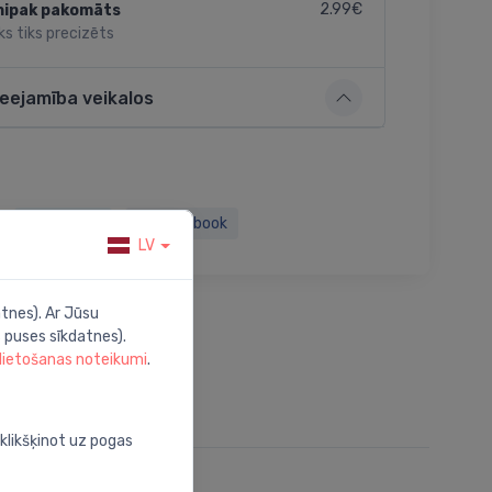
2.99€
nipak pakomāts
ks tiks precizēts
ieejamība veikalos
Twitter
Facebook
LV
tnes). Ar Jūsu
 puses sīkdatnes).
 lietošanas noteikumi
.
oklikšķinot uz pogas