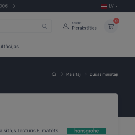
200€
LV
0
Sveiki!
Pierakstīties
ultācijas
Maisītāji
Dušas maisītāji
isītājs Tecturis E, matēts