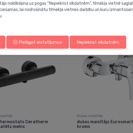
tājs noklikšķina uz pogas “Nepiekrist sīkdatnēm”, tīmekļa vietnē sagla
ieciešamas, lai nodrošinātu tīmekļa vietnes darbību un kuru izmantoša
u.
Jums varētu arī interesēt
Pielāgot iestatījumus
Nepiekrist sīkdatnēm
aisītāji
Dušas maisītāji
 termostats Ceratherm
dušas maisītājs Eurosmart
matēts melns
hroms