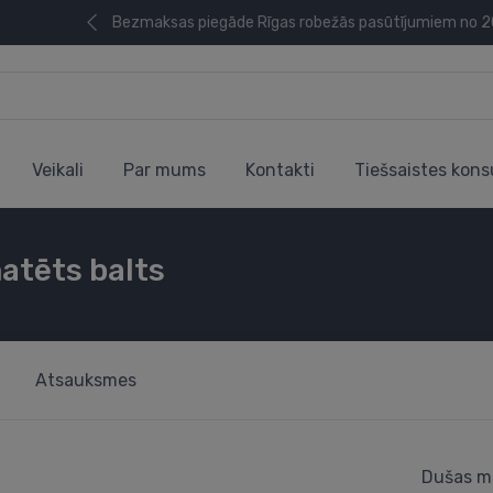
Bezmaksas piegāde Rīgas robežās pasūtījumiem no 
Veikali
Par mums
Kontakti
Tiešsaistes kons
matēts balts
Atsauksmes
Dušas ma