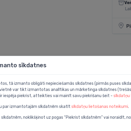
Ve
Lai
P
Dalīties:
zmanto sīkdatnes
botos, tā izmanto obligāti nepieciešamās sīkdatnes (pirmās puses sīkda
 vietnē var tikt izmantotas analītikas un mārketinga sīkdatnes (trešās
ir iespēja piekrist, atteikties vai mainīt savu piekrišanu šeit -
sīkdatņu
ju par izmantotajām sīkdatnēm skatīt
sīkdatņu lietošanas noteikumi
.
 sīkdatnēm, noklikšķinot uz pogas “Piekrist sīkdatnēm” vai noraidīt, n