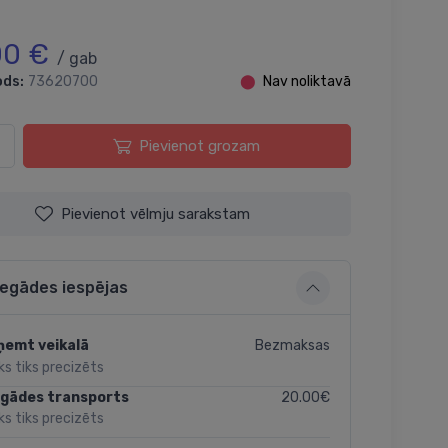
00 €
/ gab
ods:
73620700
⬤
Nav noliktavā
Pievienot grozam
Pievienot vēlmju sarakstam
iegādes iespējas
Bezmaksas
ņemt veikalā
ks tiks precizēts
20.00€
egādes transports
ks tiks precizēts