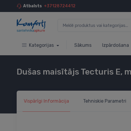
Atbalsts
+37128724412
Kategorijas
Sākums
Izpārdošana
Dušas maisītājs Tecturis E, 
Vispārīgi
Informācija
Tehniskie
Parametri