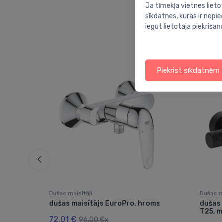
Ja tīmekļa vietnes lieto
sīkdatnes, kuras ir nep
iegūt lietotāja piekrišan
Piekrist sīkdatnēm
Dušas maisītāji
Dušas m
atu
dušas maisītājs EuroPro, hroms
dušas
T25, 
72.01 €
mm,
96.00 €x