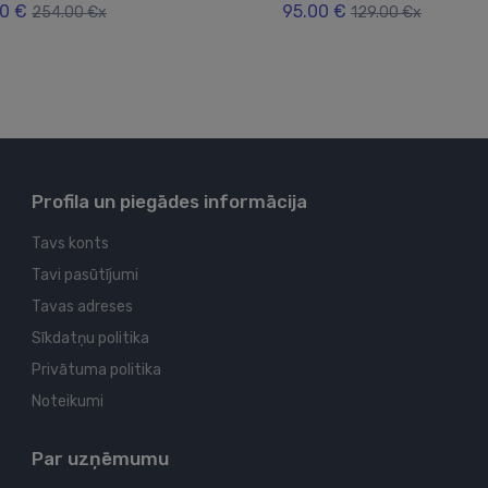
0 €
95.00 €
254.00 €x
129.00 €x
Profila un piegādes informācija
Tavs konts
Tavi pasūtījumi
Tavas adreses
Sīkdatņu politika
Privātuma politika
Noteikumi
Par uzņēmumu