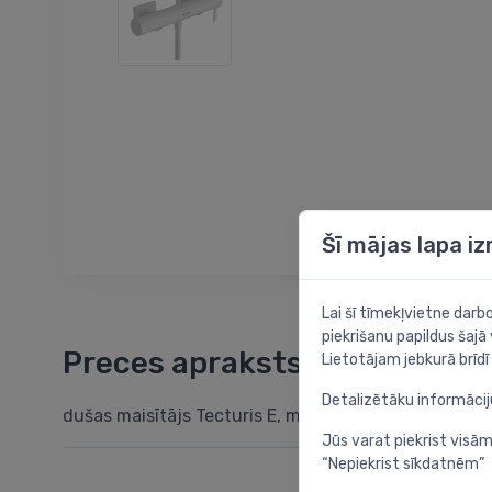
Šī mājas lapa i
Lai šī tīmekļvietne dar
piekrišanu papildus šajā
Preces apraksts
Lietotājam jebkurā brīdī 
Detalizētāku informāci
dušas maisītājs Tecturis E, matēts balts
Jūs varat piekrist visām
“Nepiekrist sīkdatnēm”