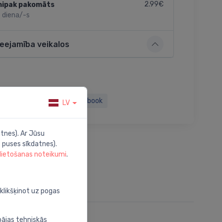
2.99€
nipak pakomāts
 diena/-s
ieejamība veikalos
Twitter
Facebook
LV
tnes). Ar Jūsu
 puses sīkdatnes).
 lietošanas noteikumi
.
oklikšķinot uz pogas
bājas tehniskās