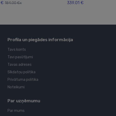
 €
339.01 €
184.00 €x
Profila un piegādes informācija
Tavs konts
Tavi pasūtījumi
Tavas adreses
Sīkdatņu politika
Privātuma politika
Noteikumi
Par uzņēmumu
Par mums