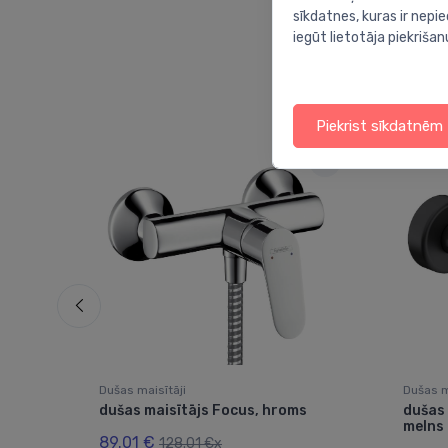
sīkdatnes, kuras ir nep
iegūt lietotāja piekrišan
Piekrist sīkdatnēm
Dušas maisītāji
Dušas m
,
dušas maisītājs Focus, hroms
dušas 
melns
89.01 €
128.01 €x