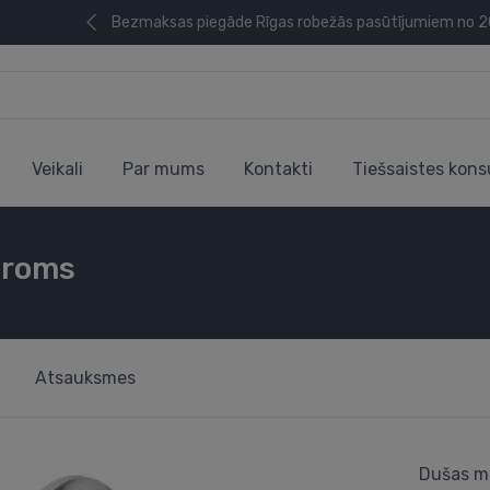
Bezmaksas piegāde Rīgas robežās pasūtījumiem no 
Veikali
Par mums
Kontakti
Tiešsaistes kons
hroms
Atsauksmes
Dušas ma