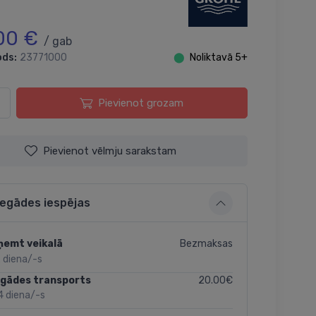
00 €
/ gab
ods:
23771000
⬤
Noliktavā 5+
Pievienot grozam
Pievienot vēlmju sarakstam
iegādes iespējas
Bezmaksas
ņemt veikalā
 diena/-s
20.00€
egādes transports
4 diena/-s