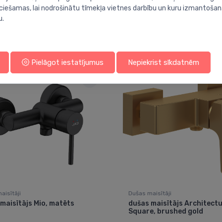
ieciešamas, lai nodrošinātu tīmekļa vietnes darbību un kuru izmantoša
u.
Jums varētu arī interesēt
Pielāgot iestatījumus
Nepiekrist sīkdatnēm
aisītāji
Dušas maisītāji
maisītājs Mio, matēts
dušas maisītājs Architect
Square, brushed gold