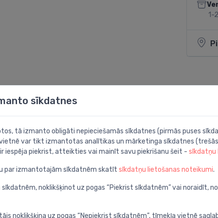
Ve
1-2
P
Dalīties:
zmanto sīkdatnes
botos, tā izmanto obligāti nepieciešamās sīkdatnes (pirmās puses sīkda
 vietnē var tikt izmantotas analītikas un mārketinga sīkdatnes (trešās
ir iespēja piekrist, atteikties vai mainīt savu piekrišanu šeit -
sīkdatņu
ju par izmantotajām sīkdatnēm skatīt
sīkdatņu lietošanas noteikumi
.
 sīkdatnēm, noklikšķinot uz pogas “Piekrist sīkdatnēm” vai noraidīt, n
tājs noklikšķina uz pogas “Nepiekrist sīkdatnēm”, tīmekļa vietnē sagla