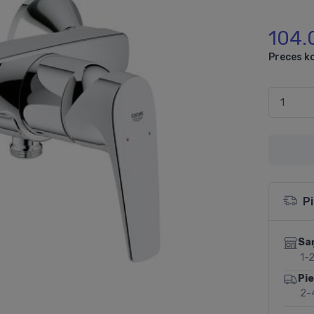
104.
Preces k
P
Sa
1-2
Pi
2-