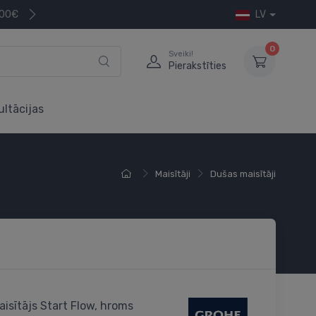
200€
LV
0
Sveiki!
Pierakstīties
ultācijas
Maisītāji
Dušas maisītāji
isītājs Start Flow, hroms