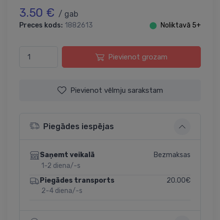
3.50 €
/ gab
Preces kods:
1882613
⬤
Noliktavā 5+
Pievienot grozam
Pievienot vēlmju sarakstam
Piegādes iespējas
Bezmaksas
Saņemt veikalā
1-2 diena/-s
20.00€
Piegādes transports
2-4 diena/-s