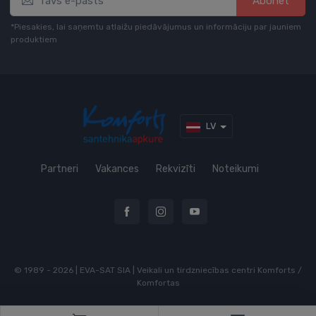
Abonēt
*Piesakies, lai saņemtu atlaižu piedāvājumus un informāciju par jauniem
produktiem
LV
Partneri
Vakances
Rekvizīti
Noteikumi
© 1989 - 2026 | EVA-SAT SIA | Veikali un tirdzniecības centri Komforts /
Komfortas