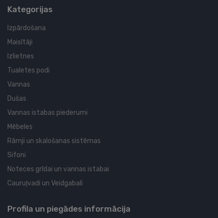
Kategorijas
Izpārdošana
Maisītāji
Izlietnes
Tualetes podi
Vannas
Dušas
Vannas istabas piederumi
Mēbeles
Rāmji un skalošanas sistēmas
Sifoni
Noteces grīdai un vannas istabai
Cauruļvadi un Veidgabali
Profila un piegādes informācija