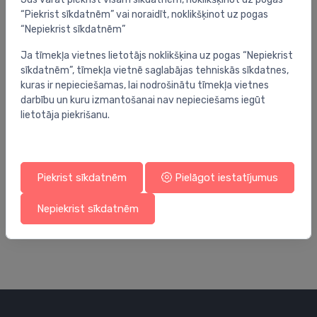
“Piekrist sīkdatnēm” vai noraidīt, noklikšķinot uz pogas
“Nepiekrist sīkdatnēm”
Ja tīmekļa vietnes lietotājs noklikšķina uz pogas “Nepiekrist
sīkdatnēm”, tīmekļa vietnē saglabājas tehniskās sīkdatnes,
kuras ir nepieciešamas, lai nodrošinātu tīmekļa vietnes
darbību un kuru izmantošanai nav nepieciešams iegūt
lietotāja piekrišanu.
Piekrist sīkdatnēm
Pielāgot iestatījumus
Kolektoru skapji
Kol
skapja rāmis UNI, 550 INB
vi
4-
Nepiekrist sīkdatnēm
108.00 €
56