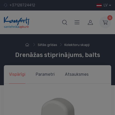
+37128724412
LV
0
Siltās grīdas
Kolektoru skapji
Drenāžas stiprinājums, balts
Vispārīgi
Parametri
Atsauksmes