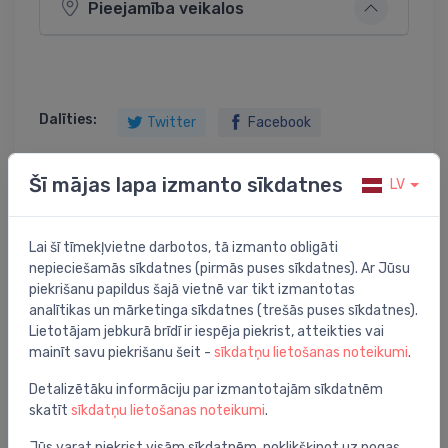
Pieejamība veikalos
Dalīties:
Twitter
Facebook
Šī mājas lapa izmanto sīkdatnes
LV
Preces apraksts
Lai šī tīmekļvietne darbotos, tā izmanto obligāti
nepieciešamās sīkdatnes (pirmās puses sīkdatnes). Ar Jūsu
drenāžas stiprinājums, balts
piekrišanu papildus šajā vietnē var tikt izmantotas
analītikas un mārketinga sīkdatnes (trešās puses sīkdatnes).
Lietotājam jebkurā brīdī ir iespēja piekrist, atteikties vai
mainīt savu piekrišanu šeit -
sīkdatņu lietošanas noteikumi
.
Jums varētu arī interesēt
Detalizētāku informāciju par izmantotajām sīkdatnēm
skatīt
sīkdatņu lietošanas noteikumi
.
Jūs varat piekrist visām sīkdatnēm, noklikšķinot uz pogas