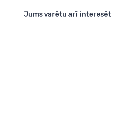
Jums varētu arī interesēt
Sēžas vārstu piedziņas
Sēžas
Sēžas
vārstu
vārstu
AMV 150 motors
spied.balans.vārstiem,230
piedziņas
piedziņas
V
SSC31
TA
piedziņa
MC100/
209.09 €
300 N,
vārsta