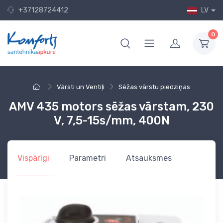
+37128724412
LV
0
Vārsti un Ventiļi
Sēžas vārstu piedziņas
AMV 435 motors sēžas vārstam, 230
V, 7,5-15s/mm, 400N
Vispārīgi
Parametri
Atsauksmes