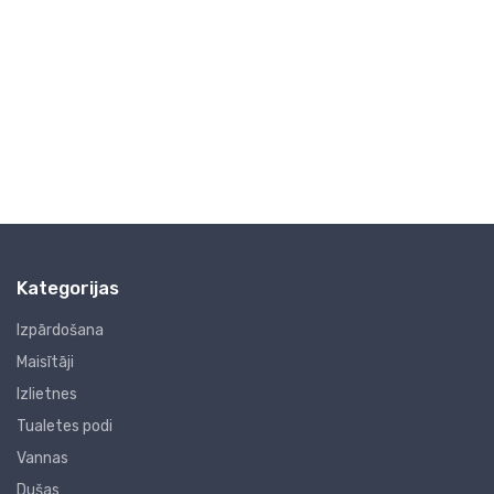
AC 230
pievads
V, 1.5 m,
1.0kN 24
3P
541.25 
123.29
€
Kategorijas
Izpārdošana
Maisītāji
Izlietnes
Tualetes podi
Vannas
Dušas