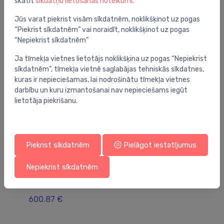
skatīt
sīkdatņu lietošanas noteikumi
.
Jums varētu arī interesēt
Jūs varat piekrist visām sīkdatnēm, noklikšķinot uz pogas
“Piekrist sīkdatnēm” vai noraidīt, noklikšķinot uz pogas
“Nepiekrist sīkdatnēm”
Ja tīmekļa vietnes lietotājs noklikšķina uz pogas “Nepiekrist
sīkdatnēm”, tīmekļa vietnē saglabājas tehniskās sīkdatnes,
kuras ir nepieciešamas, lai nodrošinātu tīmekļa vietnes
darbību un kuru izmantošanai nav nepieciešams iegūt
lietotāja piekrišanu.
Piekrist sīkdatnēm
Pielāgot iestatījumus
Sēžas vārstu piedziņas
Sē
Nepiekrist sīkdatnēm
AME 10 motors spiediena balan. vārstiem, 24 V,
TA
14s/mm, 300 N
1,
600.87 €