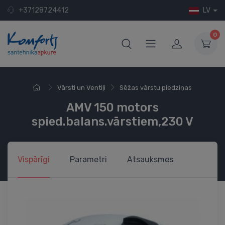
+37128724412
LV
0
Vārsti un Ventiļi
Sēžas vārstu piedziņas
AMV 150 motors
spied.balans.vārstiem,230 V
Vispārīgi
Parametri
Atsauksmes