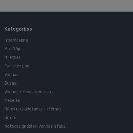
Kategorijas
Izpārdošana
Maisītāji
Izlietnes
Tualetes podi
Vannas
Dušas
Vannas istabas piederumi
Mēbeles
Rāmji un skalošanas sistēmas
Sifoni
Noteces grīdai un vannas istabai