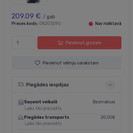
209.09 €
/ gab
Preces kods:
082G3090
⬤
Nav noliktavā
Pievienot grozam
Pievienot vēlmju sarakstam
Piegādes iespējas
Bezmaksas
Saņemt veikalā
Laiks tiks precizēts
20.00€
Piegādes transports
Laiks tiks precizēts