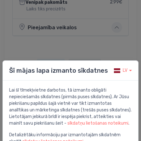
2.99€
Venipak pakomāts
Laiks tiks precizēts
Pieejamība veikalos
Dalīties:
Twitter
Facebook
Šī mājas lapa izmanto sīkdatnes
LV
Lai šī tīmekļvietne darbotos, tā izmanto obligāti
Preces apraksts
nepieciešamās sīkdatnes (pirmās puses sīkdatnes). Ar Jūsu
piekrišanu papildus šajā vietnē var tikt izmantotas
analītikas un mārketinga sīkdatnes (trešās puses sīkdatnes).
AMV 150 motors spied.balans.vārstiem,230 V
Lietotājam jebkurā brīdī ir iespēja piekrist, atteikties vai
mainīt savu piekrišanu šeit -
sīkdatņu lietošanas noteikumi
.
Detalizētāku informāciju par izmantotajām sīkdatnēm