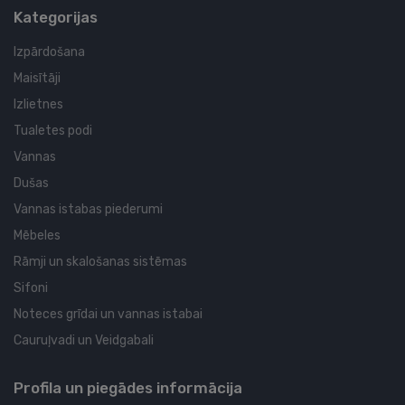
Kategorijas
Izpārdošana
Maisītāji
Izlietnes
Tualetes podi
Vannas
Dušas
Vannas istabas piederumi
Mēbeles
Rāmji un skalošanas sistēmas
Sifoni
Noteces grīdai un vannas istabai
Cauruļvadi un Veidgabali
Profila un piegādes informācija