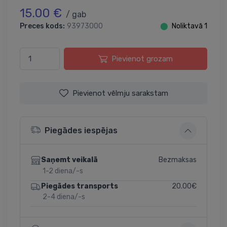
15.00 €
/ gab
Preces kods:
93973000
⬤
Noliktavā 1
Pievienot grozam
Pievienot vēlmju sarakstam
Piegādes iespējas
Bezmaksas
Saņemt veikalā
1-2 diena/-s
20.00€
Piegādes transports
2-4 diena/-s