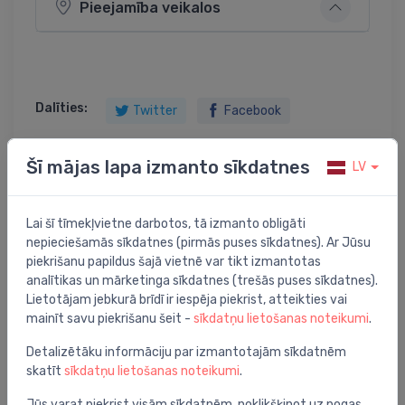
Pieejamība veikalos
Dalīties:
Twitter
Facebook
Šī mājas lapa izmanto sīkdatnes
LV
Preces apraksts
Lai šī tīmekļvietne darbotos, tā izmanto obligāti
nepieciešamās sīkdatnes (pirmās puses sīkdatnes). Ar Jūsu
aerators Finoris M16.5 x1 (5 l/min)
piekrišanu papildus šajā vietnē var tikt izmantotas
analītikas un mārketinga sīkdatnes (trešās puses sīkdatnes).
Lietotājam jebkurā brīdī ir iespēja piekrist, atteikties vai
mainīt savu piekrišanu šeit -
sīkdatņu lietošanas noteikumi
.
Jums varētu arī interesēt
Detalizētāku informāciju par izmantotajām sīkdatnēm
skatīt
sīkdatņu lietošanas noteikumi
.
Jūs varat piekrist visām sīkdatnēm, noklikšķinot uz pogas