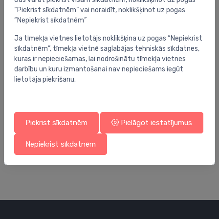
“Piekrist sīkdatnēm” vai noraidīt, noklikšķinot uz pogas
“Nepiekrist sīkdatnēm”
Ja tīmekļa vietnes lietotājs noklikšķina uz pogas “Nepiekrist
sīkdatnēm”, tīmekļa vietnē saglabājas tehniskās sīkdatnes,
kuras ir nepieciešamas, lai nodrošinātu tīmekļa vietnes
darbību un kuru izmantošanai nav nepieciešams iegūt
lietotāja piekrišanu.
Piekrist sīkdatnēm
Pielāgot iestatījumus
Maisītāju rezerves daļas
Ma
cietais pievads maisītājam, 10M x 1, 500 mm
zi
Nepiekrist sīkdatnēm
6.66 €
77