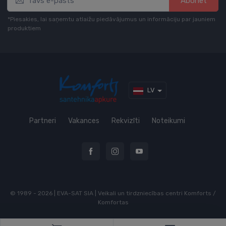
Abonēt
*Piesakies, lai saņemtu atlaižu piedāvājumus un informāciju par jauniem
produktiem
LV
Partneri
Vakances
Rekvizīti
Noteikumi
© 1989 - 2026 | EVA-SAT SIA | Veikali un tirdzniecības centri Komforts /
Komfortas