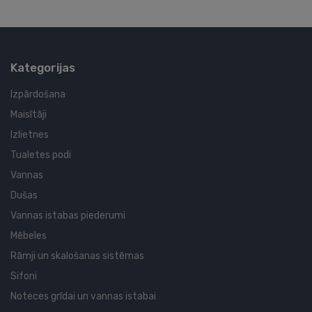
Kategorijas
Izpārdošana
Maisītāji
Izlietnes
Tualetes podi
Vannas
Dušas
Vannas istabas piederumi
Mēbeles
Rāmji un skalošanas sistēmas
Sifoni
Noteces grīdai un vannas istabai