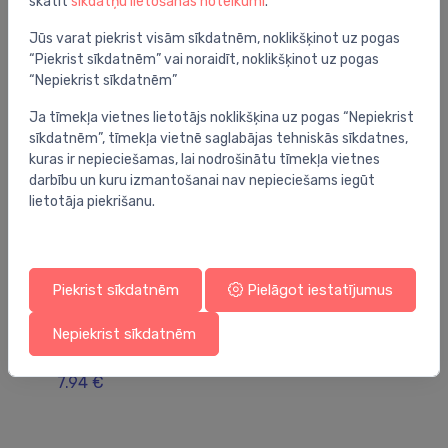
skatīt
sīkdatņu lietošanas noteikumi
.
Jums varētu arī interesēt
Jūs varat piekrist visām sīkdatnēm, noklikšķinot uz pogas
“Piekrist sīkdatnēm” vai noraidīt, noklikšķinot uz pogas
“Nepiekrist sīkdatnēm”
Ja tīmekļa vietnes lietotājs noklikšķina uz pogas “Nepiekrist
sīkdatnēm”, tīmekļa vietnē saglabājas tehniskās sīkdatnes,
kuras ir nepieciešamas, lai nodrošinātu tīmekļa vietnes
darbību un kuru izmantošanai nav nepieciešams iegūt
lietotāja piekrišanu.
Piekrist sīkdatnēm
Pielāgot iestatījumus
Radiatoru vārstu piederumi
Ra
Nepiekrist sīkdatnēm
Danfoss adapteris RA2000
ra
M2
7.94 €
10