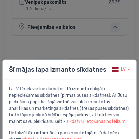
2.99€
Venipak pakomāts
1-2 diena/-s
Pieejamība veikalos
Dalīties:
Twitter
Facebook
Šī mājas lapa izmanto sīkdatnes
LV
Lai šī tīmekļvietne darbotos, tā izmanto obligāti
Preces apraksts
nepieciešamās sīkdatnes (pirmās puses sīkdatnes). Ar Jūsu
piekrišanu papildus šajā vietnē var tikt izmantotas
analītikas un mārketinga sīkdatnes (trešās puses sīkdatnes).
adapters kapara caurulei 15mm, 24-19, bronza
Lietotājam jebkurā brīdī ir iespēja piekrist, atteikties vai
mainīt savu piekrišanu šeit -
sīkdatņu lietošanas noteikumi
.
Detalizētāku informāciju par izmantotajām sīkdatnēm