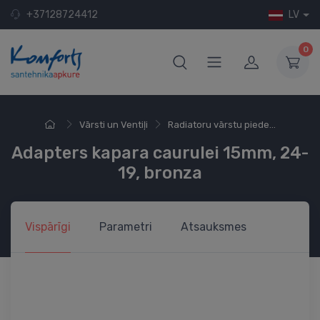
+37128724412
LV
0
Vārsti un Ventiļi
Radiatoru vārstu piede...
Adapters kapara caurulei 15mm, 24-
19, bronza
Vispārīgi
Parametri
Atsauksmes