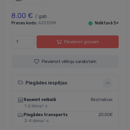
8.00 €
/ gab
Preces kods:
A33109M
⬤
Noliktavā 5+
Pievienot grozam
Pievienot vēlmju sarakstam
Piegādes iespējas
Bezmaksas
Saņemt veikalā
1-2 diena/-s
20.00€
Piegādes transports
2-4 diena/-s