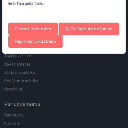
lietotāja piekrišanu.
Sifoni
Noteces grīdai un vannas istabai
Cauruļvadi un Veidgabali
Piekrist sīkdatnēm
Pielāgot iestatījumus
Profila un piegādes informācija
Nepiekrist sīkdatnēm
Tavs konts
Tavi pasūtījumi
Tavas adreses
Sīkdatņu politika
Privātuma politika
Noteikumi
Par uzņēmumu
Par mums
Kontakti