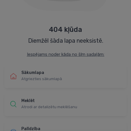
404 kļūda
Diemžēl šāda lapa neeksistē.
Iespējams noder kāda no šīm sadaļām:
Sākumlapa
Atgriezties sākumlapā
Meklēt
Atrodi ar detalizētu meklēšanu
Palīdzība