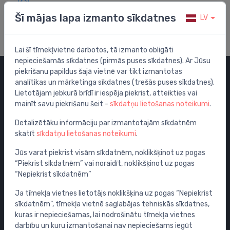
Apmeklē mūsu palīdzības centru
Šī mājas lapa izmanto sīkdatnes
LV
Lai šī tīmekļvietne darbotos, tā izmanto obligāti
nepieciešamās sīkdatnes (pirmās puses sīkdatnes). Ar Jūsu
piekrišanu papildus šajā vietnē var tikt izmantotas
analītikas un mārketinga sīkdatnes (trešās puses sīkdatnes).
Kategorijas
Lietotājam jebkurā brīdī ir iespēja piekrist, atteikties vai
mainīt savu piekrišanu šeit -
sīkdatņu lietošanas noteikumi
.
Izpārdošana
Maisītāji
Detalizētāku informāciju par izmantotajām sīkdatnēm
skatīt
sīkdatņu lietošanas noteikumi
.
Izlietnes
Tualetes podi
Jūs varat piekrist visām sīkdatnēm, noklikšķinot uz pogas
“Piekrist sīkdatnēm” vai noraidīt, noklikšķinot uz pogas
Vannas
“Nepiekrist sīkdatnēm”
Dušas
Ja tīmekļa vietnes lietotājs noklikšķina uz pogas “Nepiekrist
Vannas istabas piederumi
sīkdatnēm”, tīmekļa vietnē saglabājas tehniskās sīkdatnes,
Mēbeles
kuras ir nepieciešamas, lai nodrošinātu tīmekļa vietnes
Rāmji un skalošanas sistēmas
darbību un kuru izmantošanai nav nepieciešams iegūt