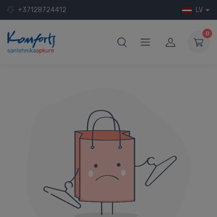
+37128724412
LV
0