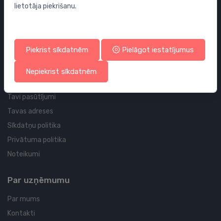
lietotāja piekrišanu.
Sifoni
Noteces grīdai un vannas istabai
Cauruļvadi un Veidgabali
Piekrist sīkdatnēm
Pielāgot iestatījumus
Profila un piegādes informācija
Nepiekrist sīkdatnēm
Tavs konts
Tavi pasūtījumi
Tavas adreses
Sīkdatņu politika
Privātuma politika
Noteikumi
Par uzņēmumu
Par mums
Kontakti