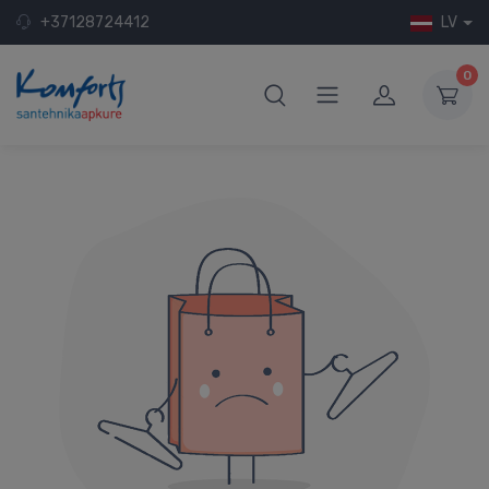
+37128724412
LV
0