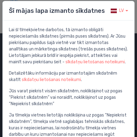
Apmeklē mūsu palīdzības centru
Šī mājas lapa izmanto sīkdatnes
LV
Lai šī tīmekļvietne darbotos, tā izmanto obligāti
nepieciešamās sīkdatnes (pirmās puses sīkdatnes). Ar Jūsu
piekrišanu papildus šajā vietnē var tikt izmantotas
analītikas un mārketinga sīkdatnes (trešās puses sīkdatnes).
Kategorijas
Lietotājam jebkurā brīdī ir iespēja piekrist, atteikties vai
mainīt savu piekrišanu šeit -
sīkdatņu lietošanas noteikumi
.
Izpārdošana
Maisītāji
Detalizētāku informāciju par izmantotajām sīkdatnēm
skatīt
sīkdatņu lietošanas noteikumi
.
Izlietnes
Tualetes podi
Jūs varat piekrist visām sīkdatnēm, noklikšķinot uz pogas
“Piekrist sīkdatnēm” vai noraidīt, noklikšķinot uz pogas
Vannas
“Nepiekrist sīkdatnēm”
Dušas
Ja tīmekļa vietnes lietotājs noklikšķina uz pogas “Nepiekrist
Vannas istabas piederumi
sīkdatnēm”, tīmekļa vietnē saglabājas tehniskās sīkdatnes,
Mēbeles
kuras ir nepieciešamas, lai nodrošinātu tīmekļa vietnes
Rāmji un skalošanas sistēmas
darbību un kuru izmantošanai nav nepieciešams iegūt