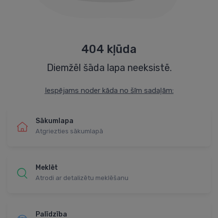
404 kļūda
Diemžēl šāda lapa neeksistē.
Iespējams noder kāda no šīm sadaļām:
Sākumlapa
Atgriezties sākumlapā
Meklēt
Atrodi ar detalizētu meklēšanu
Palīdzība