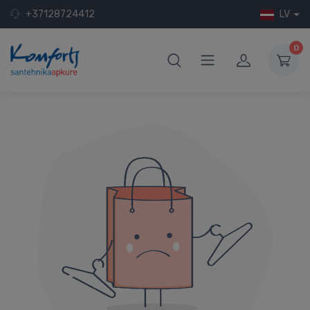
+37128724412
LV
0