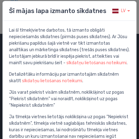
Apmeklē mūsu palīdzības centru
Šī mājas lapa izmanto sīkdatnes
LV
Lai šī tīmekļvietne darbotos, tā izmanto obligāti
nepieciešamās sīkdatnes (pirmās puses sīkdatnes). Ar Jūsu
piekrišanu papildus šajā vietnē var tikt izmantotas
analītikas un mārketinga sīkdatnes (trešās puses sīkdatnes).
Kategorijas
Lietotājam jebkurā brīdī ir iespēja piekrist, atteikties vai
mainīt savu piekrišanu šeit -
sīkdatņu lietošanas noteikumi
.
Izpārdošana
Maisītāji
Detalizētāku informāciju par izmantotajām sīkdatnēm
skatīt
sīkdatņu lietošanas noteikumi
.
Izlietnes
Tualetes podi
Jūs varat piekrist visām sīkdatnēm, noklikšķinot uz pogas
“Piekrist sīkdatnēm” vai noraidīt, noklikšķinot uz pogas
Vannas
“Nepiekrist sīkdatnēm”
Dušas
Ja tīmekļa vietnes lietotājs noklikšķina uz pogas “Nepiekrist
Vannas istabas piederumi
sīkdatnēm”, tīmekļa vietnē saglabājas tehniskās sīkdatnes,
Mēbeles
kuras ir nepieciešamas, lai nodrošinātu tīmekļa vietnes
Rāmji un skalošanas sistēmas
darbību un kuru izmantošanai nav nepieciešams iegūt