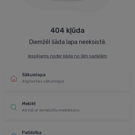
404 kļūda
Diemžēl šāda lapa neeksistē.
Iespējams noder kāda no šīm sadaļām:
Sākumlapa
Atgriezties sākumlapā
Meklēt
Atrodi ar detalizētu meklēšanu
Palīdzība