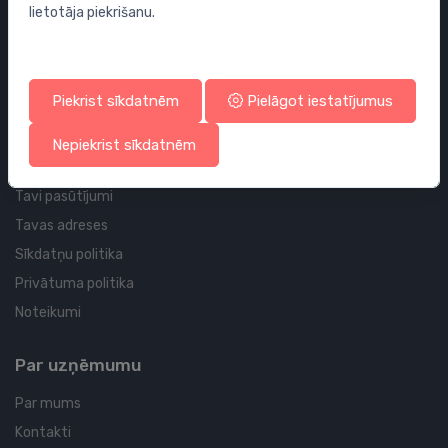
lietotāja piekrišanu.
Sifoni
Noteces grīdai un vannas istabai
Cauruļvadi un Veidgabali
Piekrist sīkdatnēm
Pielāgot iestatījumus
Profila un piegādes informācija
Nepiekrist sīkdatnēm
Tavs konts
Tavi pasūtījumi
Tavas adreses
Sīkdatņu politika
Privātuma politika
Noteikumi
Par uzņēmumu
Par mums
Kontakti