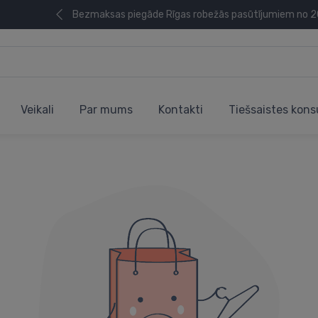
Bezmaksas piegāde Rīgas robežās pasūtījumiem no 
Veikali
Par mums
Kontakti
Tiešsaistes kons