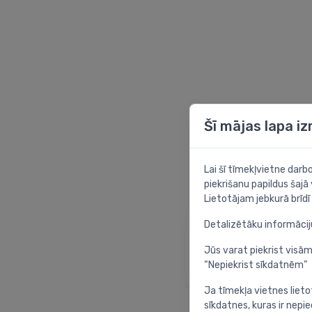
Šī mājas lapa i
Lai šī tīmekļvietne dar
piekrišanu papildus šajā
Lietotājam jebkurā brīdī 
Detalizētāku informāci
Sākumlapa
Atgriezties sākuml
Jūs varat piekrist visām
“Nepiekrist sīkdatnēm”
Ja tīmekļa vietnes lieto
sīkdatnes, kuras ir nep