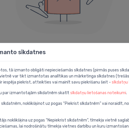
404 kļūda
zmanto sīkdatnes
Diemžēl šāda lapa neeksistē.
botos, tā izmanto obligāti nepieciešamās sīkdatnes (pirmās puses sīkda
 vietnē var tikt izmantotas analītikas un mārketinga sīkdatnes (trešās
Iespējams noder kāda no šīm sadaļām:
ir iespēja piekrist, atteikties vai mainīt savu piekrišanu šeit -
sīkdatņu
ju par izmantotajām sīkdatnēm skatīt
sīkdatņu lietošanas noteikumi
.
Meklēt
P
apā
Atrodi ar detalizētu
A
 sīkdatnēm, noklikšķinot uz pogas “Piekrist sīkdatnēm” vai noraidīt, n
meklēšanu
c
tājs noklikšķina uz pogas “Nepiekrist sīkdatnēm”, tīmekļa vietnē sagla
ieciešamas, lai nodrošinātu tīmekļa vietnes darbību un kuru izmantoša