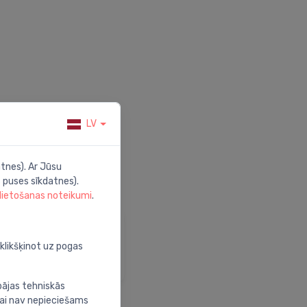
LV
tnes). Ar Jūsu
 puses sīkdatnes).
 lietošanas noteikumi
.
alīdzība
pmeklē mūsu palīdzības
oklikšķinot uz pogas
entru
bājas tehniskās
nai nav nepieciešams