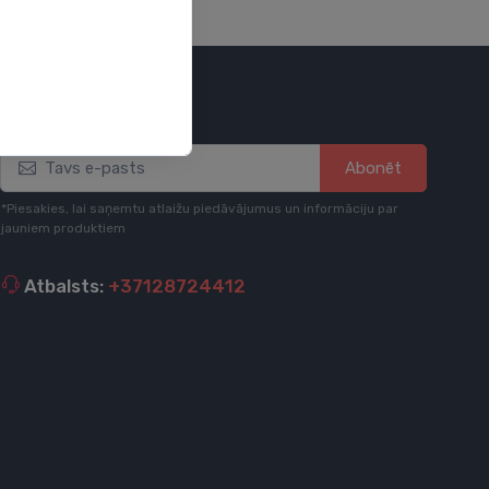
Esi informēts
Abonēt
*Piesakies, lai saņemtu atlaižu piedāvājumus un informāciju par
jauniem produktiem
Atbalsts:
+37128724412