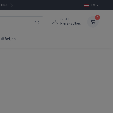
200€
LV
0
Sveiki!
Pierakstīties
ultācijas