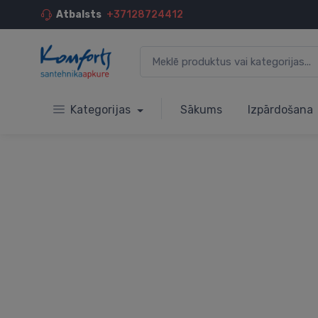
Atbalsts
+37128724412
Kategorijas
Sākums
Izpārdošana