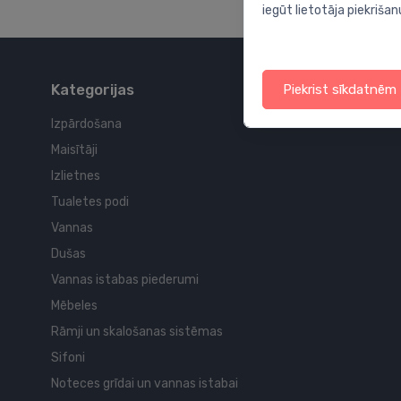
iegūt lietotāja piekrišan
Kategorijas
Piekrist sīkdatnēm
Izpārdošana
Maisītāji
Izlietnes
Tualetes podi
Vannas
Dušas
Vannas istabas piederumi
Mēbeles
Rāmji un skalošanas sistēmas
Sifoni
Noteces grīdai un vannas istabai