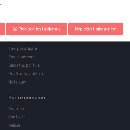
u.
Profila un piegādes informācija
Pielāgot iestatījumus
Nepiekrist sīkdatnēm
Tavs konts
Tavi pasūtījumi
Tavas adreses
Sīkdatņu politika
Privātuma politika
Noteikumi
Par uzņēmumu
Par mums
Kontakti
Veikali