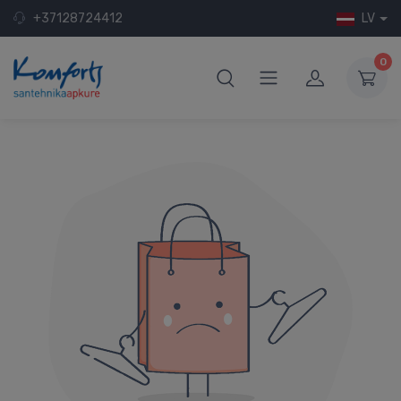
+37128724412
LV
0