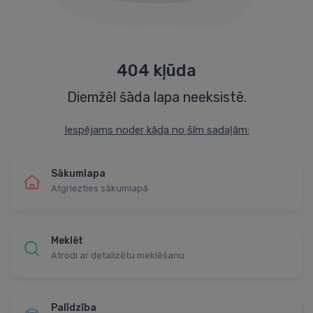
404 kļūda
Diemžēl šāda lapa neeksistē.
Iespējams noder kāda no šīm sadaļām:
Sākumlapa
Atgriezties sākumlapā
Meklēt
Atrodi ar detalizētu meklēšanu
Palīdzība