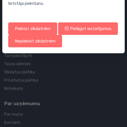
lietotāja piekrišanu.
Sifoni
Noteces grīdai un vannas istabai
Cauruļvadi un Veidgabali
Piekrist sīkdatnēm
Pielāgot iestatījumus
Profila un piegādes informācija
Nepiekrist sīkdatnēm
Tavs konts
Tavi pasūtījumi
Tavas adreses
Sīkdatņu politika
Privātuma politika
Noteikumi
Par uzņēmumu
Par mums
Kontakti