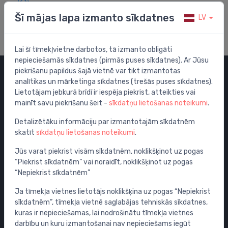
Apmeklē mūsu palīdzības centru
Šī mājas lapa izmanto sīkdatnes
LV
Lai šī tīmekļvietne darbotos, tā izmanto obligāti
nepieciešamās sīkdatnes (pirmās puses sīkdatnes). Ar Jūsu
piekrišanu papildus šajā vietnē var tikt izmantotas
analītikas un mārketinga sīkdatnes (trešās puses sīkdatnes).
Kategorijas
Lietotājam jebkurā brīdī ir iespēja piekrist, atteikties vai
mainīt savu piekrišanu šeit -
sīkdatņu lietošanas noteikumi
.
Izpārdošana
Maisītāji
Detalizētāku informāciju par izmantotajām sīkdatnēm
skatīt
sīkdatņu lietošanas noteikumi
.
Izlietnes
Tualetes podi
Jūs varat piekrist visām sīkdatnēm, noklikšķinot uz pogas
“Piekrist sīkdatnēm” vai noraidīt, noklikšķinot uz pogas
Vannas
“Nepiekrist sīkdatnēm”
Dušas
Ja tīmekļa vietnes lietotājs noklikšķina uz pogas “Nepiekrist
Vannas istabas piederumi
sīkdatnēm”, tīmekļa vietnē saglabājas tehniskās sīkdatnes,
Mēbeles
kuras ir nepieciešamas, lai nodrošinātu tīmekļa vietnes
Rāmji un skalošanas sistēmas
darbību un kuru izmantošanai nav nepieciešams iegūt