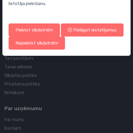
lietotāja piekrišanu.
Sifoni
Noteces grīdai un vannas istabai
Cauruļvadi un Veidgabali
Piekrist sīkdatnēm
Pielāgot iestatījumus
Profila un piegādes informācija
Nepiekrist sīkdatnēm
Tavs konts
Tavi pasūtījumi
Tavas adreses
Sīkdatņu politika
Privātuma politika
Noteikumi
Par uzņēmumu
Par mums
Kontakti