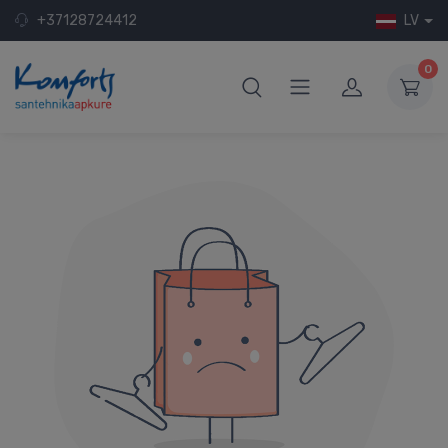
+37128724412
LV
0