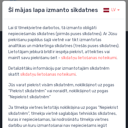
Apmeklē mūsu palīdzības centru
Šī mājas lapa izmanto sīkdatnes
LV
Lai šī tīmekļvietne darbotos, tā izmanto obligāti
nepieciešamās sīkdatnes (pirmās puses sīkdatnes). Ar Jūsu
piekrišanu papildus šajā vietnē var tikt izmantotas
analītikas un mārketinga sīkdatnes (trešās puses sīkdatnes).
Kategorijas
Lietotājam jebkurā brīdī ir iespēja piekrist, atteikties vai
mainīt savu piekrišanu šeit -
sīkdatņu lietošanas noteikumi
.
Izpārdošana
Maisītāji
Detalizētāku informāciju par izmantotajām sīkdatnēm
skatīt
sīkdatņu lietošanas noteikumi
.
Izlietnes
Tualetes podi
Jūs varat piekrist visām sīkdatnēm, noklikšķinot uz pogas
“Piekrist sīkdatnēm” vai noraidīt, noklikšķinot uz pogas
Vannas
“Nepiekrist sīkdatnēm”
Dušas
Ja tīmekļa vietnes lietotājs noklikšķina uz pogas “Nepiekrist
Vannas istabas piederumi
sīkdatnēm”, tīmekļa vietnē saglabājas tehniskās sīkdatnes,
Mēbeles
kuras ir nepieciešamas, lai nodrošinātu tīmekļa vietnes
Rāmji un skalošanas sistēmas
darbību un kuru izmantošanai nav nepieciešams iegūt