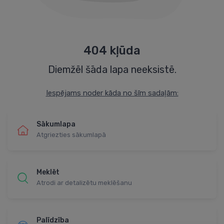
404 kļūda
Diemžēl šāda lapa neeksistē.
Iespējams noder kāda no šīm sadaļām:
Sākumlapa
Atgriezties sākumlapā
Meklēt
Atrodi ar detalizētu meklēšanu
Palīdzība