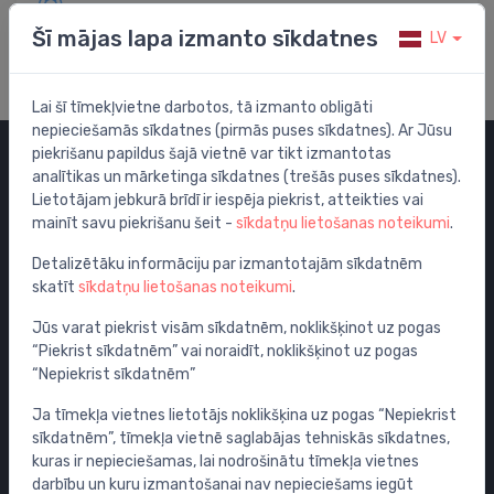
Apmeklē mūsu palīdzības centru
Šī mājas lapa izmanto sīkdatnes
LV
Lai šī tīmekļvietne darbotos, tā izmanto obligāti
nepieciešamās sīkdatnes (pirmās puses sīkdatnes). Ar Jūsu
piekrišanu papildus šajā vietnē var tikt izmantotas
analītikas un mārketinga sīkdatnes (trešās puses sīkdatnes).
Kategorijas
Lietotājam jebkurā brīdī ir iespēja piekrist, atteikties vai
mainīt savu piekrišanu šeit -
sīkdatņu lietošanas noteikumi
.
Izpārdošana
Maisītāji
Detalizētāku informāciju par izmantotajām sīkdatnēm
skatīt
sīkdatņu lietošanas noteikumi
.
Izlietnes
Tualetes podi
Jūs varat piekrist visām sīkdatnēm, noklikšķinot uz pogas
“Piekrist sīkdatnēm” vai noraidīt, noklikšķinot uz pogas
Vannas
“Nepiekrist sīkdatnēm”
Dušas
Ja tīmekļa vietnes lietotājs noklikšķina uz pogas “Nepiekrist
Vannas istabas piederumi
sīkdatnēm”, tīmekļa vietnē saglabājas tehniskās sīkdatnes,
Mēbeles
kuras ir nepieciešamas, lai nodrošinātu tīmekļa vietnes
Rāmji un skalošanas sistēmas
darbību un kuru izmantošanai nav nepieciešams iegūt