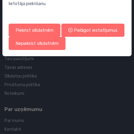
lietotāja piekrišanu.
Sifoni
Noteces grīdai un vannas istabai
Cauruļvadi un Veidgabali
Piekrist sīkdatnēm
Pielāgot iestatījumus
Profila un piegādes informācija
Nepiekrist sīkdatnēm
Tavs konts
Tavi pasūtījumi
Tavas adreses
Sīkdatņu politika
Privātuma politika
Noteikumi
Par uzņēmumu
Par mums
Kontakti