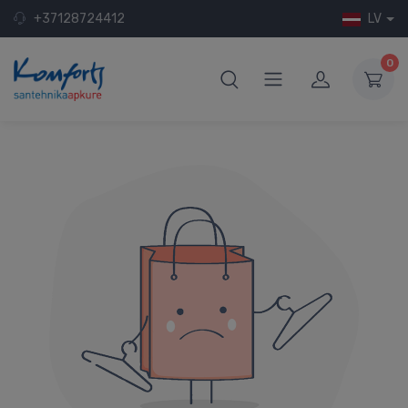
+37128724412
LV
0