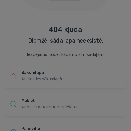
404 kļūda
Diemžēl šāda lapa neeksistē.
Iespējams noder kāda no šīm sadaļām:
Sākumlapa
Atgriezties sākumlapā
Meklēt
Atrodi ar detalizētu meklēšanu
Palīdzība