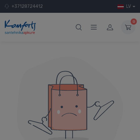
+37128724412
LV
0