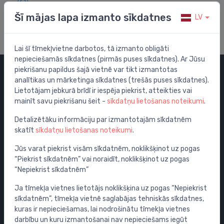
Apmeklē mūsu palīdzības centru
Šī mājas lapa izmanto sīkdatnes
LV
Lai šī tīmekļvietne darbotos, tā izmanto obligāti
nepieciešamās sīkdatnes (pirmās puses sīkdatnes). Ar Jūsu
piekrišanu papildus šajā vietnē var tikt izmantotas
analītikas un mārketinga sīkdatnes (trešās puses sīkdatnes).
Kategorijas
Lietotājam jebkurā brīdī ir iespēja piekrist, atteikties vai
mainīt savu piekrišanu šeit -
sīkdatņu lietošanas noteikumi
.
Izpārdošana
Maisītāji
Detalizētāku informāciju par izmantotajām sīkdatnēm
skatīt
sīkdatņu lietošanas noteikumi
.
Izlietnes
Tualetes podi
Jūs varat piekrist visām sīkdatnēm, noklikšķinot uz pogas
“Piekrist sīkdatnēm” vai noraidīt, noklikšķinot uz pogas
Vannas
“Nepiekrist sīkdatnēm”
Dušas
Ja tīmekļa vietnes lietotājs noklikšķina uz pogas “Nepiekrist
Vannas istabas piederumi
sīkdatnēm”, tīmekļa vietnē saglabājas tehniskās sīkdatnes,
Mēbeles
kuras ir nepieciešamas, lai nodrošinātu tīmekļa vietnes
Rāmji un skalošanas sistēmas
darbību un kuru izmantošanai nav nepieciešams iegūt