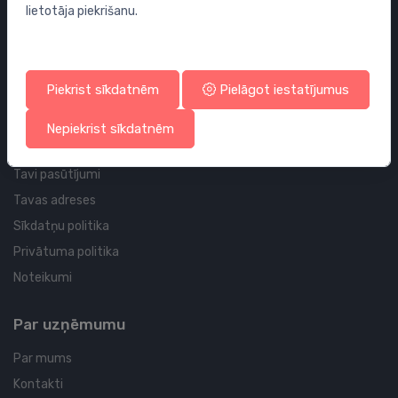
lietotāja piekrišanu.
Sifoni
Noteces grīdai un vannas istabai
Cauruļvadi un Veidgabali
Piekrist sīkdatnēm
Pielāgot iestatījumus
Profila un piegādes informācija
Nepiekrist sīkdatnēm
Tavs konts
Tavi pasūtījumi
Tavas adreses
Sīkdatņu politika
Privātuma politika
Noteikumi
Par uzņēmumu
Par mums
Kontakti