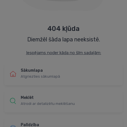
404 kļūda
Diemžēl šāda lapa neeksistē.
Iespējams noder kāda no šīm sadaļām:
Sākumlapa
Atgriezties sākumlapā
Meklēt
Atrodi ar detalizētu meklēšanu
Palīdzība