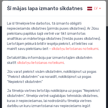
Apmeklē mūsu palīdzības centru
Šī mājas lapa izmanto sīkdatnes
LV
Lai šī tīmekļvietne darbotos, tā izmanto obligāti
nepieciešamās sīkdatnes (pirmās puses sīkdatnes). Ar Jūsu
piekrišanu papildus šajā vietnē var tikt izmantotas
analītikas un mārketinga sīkdatnes (trešās puses sīkdatnes).
Kategorijas
Lietotājam jebkurā brīdī ir iespēja piekrist, atteikties vai
mainīt savu piekrišanu šeit -
sīkdatņu lietošanas noteikumi
.
Izpārdošana
Maisītāji
Detalizētāku informāciju par izmantotajām sīkdatnēm
skatīt
sīkdatņu lietošanas noteikumi
.
Izlietnes
Tualetes podi
Jūs varat piekrist visām sīkdatnēm, noklikšķinot uz pogas
“Piekrist sīkdatnēm” vai noraidīt, noklikšķinot uz pogas
Vannas
“Nepiekrist sīkdatnēm”
Dušas
Ja tīmekļa vietnes lietotājs noklikšķina uz pogas “Nepiekrist
Vannas istabas piederumi
sīkdatnēm”, tīmekļa vietnē saglabājas tehniskās sīkdatnes,
Mēbeles
kuras ir nepieciešamas, lai nodrošinātu tīmekļa vietnes
Rāmji un skalošanas sistēmas
darbību un kuru izmantošanai nav nepieciešams iegūt