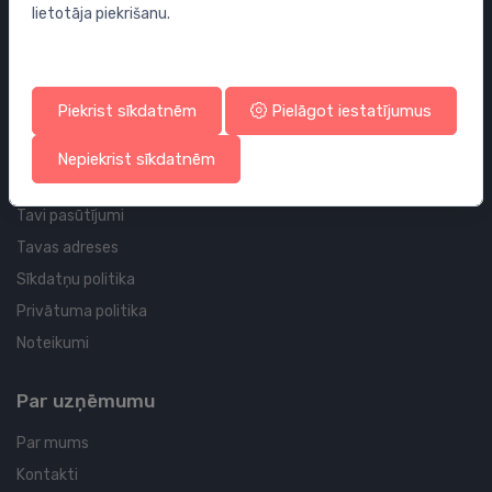
lietotāja piekrišanu.
Sifoni
Noteces grīdai un vannas istabai
Cauruļvadi un Veidgabali
Piekrist sīkdatnēm
Pielāgot iestatījumus
Profila un piegādes informācija
Nepiekrist sīkdatnēm
Tavs konts
Tavi pasūtījumi
Tavas adreses
Sīkdatņu politika
Privātuma politika
Noteikumi
Par uzņēmumu
Par mums
Kontakti