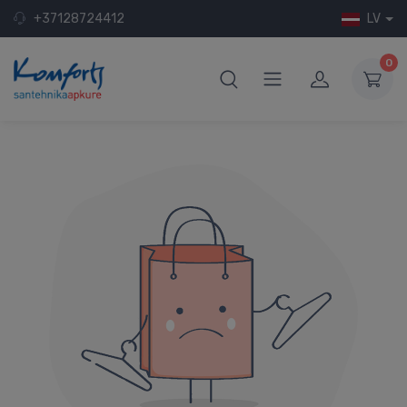
+37128724412
LV
0