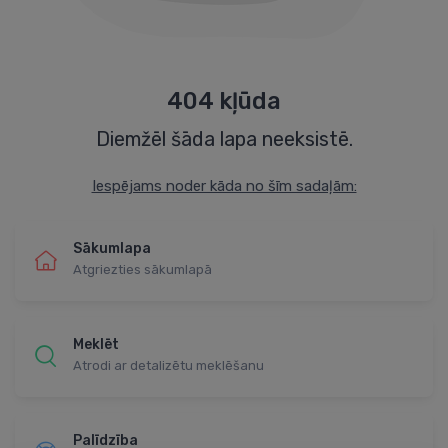
404 kļūda
Diemžēl šāda lapa neeksistē.
Iespējams noder kāda no šīm sadaļām:
Sākumlapa
Atgriezties sākumlapā
Meklēt
Atrodi ar detalizētu meklēšanu
Palīdzība