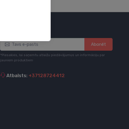
Esi informēts
Abonēt
*Piesakies, lai saņemtu atlaižu piedāvājumus un informāciju par
jauniem produktiem
Atbalsts:
+37128724412