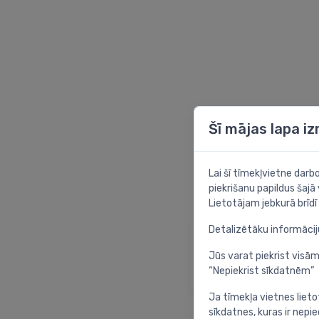
Šī mājas lapa i
Lai šī tīmekļvietne dar
piekrišanu papildus šajā
Lietotājam jebkurā brīdī 
Detalizētāku informāci
Sākumlapa
Atgriezties sākuml
Jūs varat piekrist visām
“Nepiekrist sīkdatnēm”
Ja tīmekļa vietnes lieto
sīkdatnes, kuras ir nep