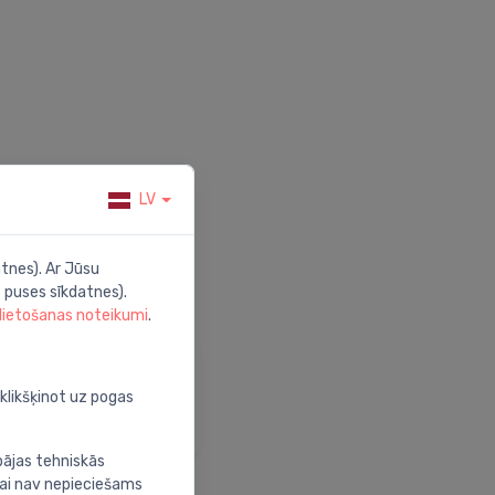
LV
tnes). Ar Jūsu
 puses sīkdatnes).
 lietošanas noteikumi
.
alīdzība
pmeklē mūsu palīdzības
oklikšķinot uz pogas
entru
bājas tehniskās
nai nav nepieciešams