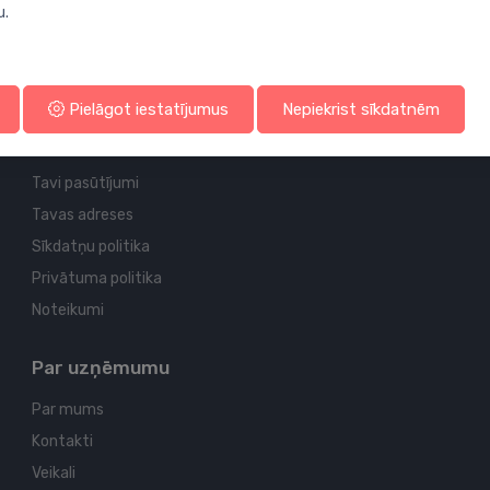
u.
Profila un piegādes informācija
Pielāgot iestatījumus
Nepiekrist sīkdatnēm
Tavs konts
Tavi pasūtījumi
Tavas adreses
Sīkdatņu politika
Privātuma politika
Noteikumi
Par uzņēmumu
Par mums
Kontakti
Veikali