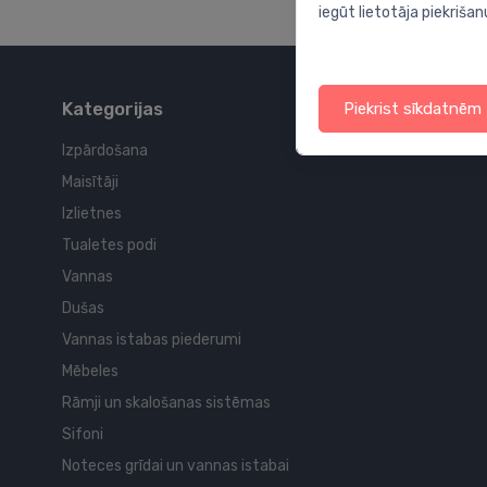
iegūt lietotāja piekrišan
Kategorijas
Piekrist sīkdatnēm
Izpārdošana
Maisītāji
Izlietnes
Tualetes podi
Vannas
Dušas
Vannas istabas piederumi
Mēbeles
Rāmji un skalošanas sistēmas
Sifoni
Noteces grīdai un vannas istabai