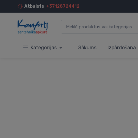
Atbalsts
+37128724412
Kategorijas
Sākums
Izpārdošana