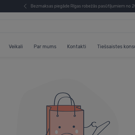
Bezmaksas piegāde Rīgas robežās pasūtījumiem no 
Veikali
Par mums
Kontakti
Tiešsaistes kons