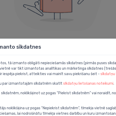
404 kļūda
zmanto sīkdatnes
Diemžēl šāda lapa neeksistē.
botos, tā izmanto obligāti nepieciešamās sīkdatnes (pirmās puses sīkda
 vietnē var tikt izmantotas analītikas un mārketinga sīkdatnes (trešās
Iespējams noder kāda no šīm sadaļām:
ir iespēja piekrist, atteikties vai mainīt savu piekrišanu šeit -
sīkdatņu
ju par izmantotajām sīkdatnēm skatīt
sīkdatņu lietošanas noteikumi
.
Meklēt
P
apā
Atrodi ar detalizētu
A
 sīkdatnēm, noklikšķinot uz pogas “Piekrist sīkdatnēm” vai noraidīt, n
meklēšanu
c
tājs noklikšķina uz pogas “Nepiekrist sīkdatnēm”, tīmekļa vietnē sagla
ieciešamas, lai nodrošinātu tīmekļa vietnes darbību un kuru izmantoša