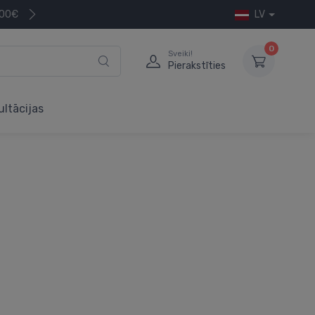
200€
LV
0
Sveiki!
Pierakstīties
ultācijas