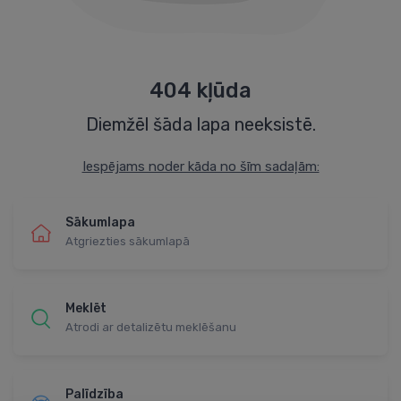
404 kļūda
Diemžēl šāda lapa neeksistē.
Iespējams noder kāda no šīm sadaļām:
Sākumlapa
Atgriezties sākumlapā
Meklēt
Atrodi ar detalizētu meklēšanu
Palīdzība