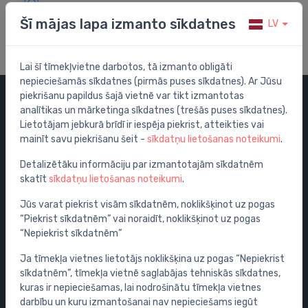
Apmeklē mūsu palīdzības centru
Šī mājas lapa izmanto sīkdatnes
LV
Lai šī tīmekļvietne darbotos, tā izmanto obligāti
nepieciešamās sīkdatnes (pirmās puses sīkdatnes). Ar Jūsu
piekrišanu papildus šajā vietnē var tikt izmantotas
analītikas un mārketinga sīkdatnes (trešās puses sīkdatnes).
Kategorijas
Lietotājam jebkurā brīdī ir iespēja piekrist, atteikties vai
mainīt savu piekrišanu šeit -
sīkdatņu lietošanas noteikumi
.
Izpārdošana
Maisītāji
Detalizētāku informāciju par izmantotajām sīkdatnēm
skatīt
sīkdatņu lietošanas noteikumi
.
Izlietnes
Tualetes podi
Jūs varat piekrist visām sīkdatnēm, noklikšķinot uz pogas
“Piekrist sīkdatnēm” vai noraidīt, noklikšķinot uz pogas
Vannas
“Nepiekrist sīkdatnēm”
Dušas
Ja tīmekļa vietnes lietotājs noklikšķina uz pogas “Nepiekrist
Vannas istabas piederumi
sīkdatnēm”, tīmekļa vietnē saglabājas tehniskās sīkdatnes,
Mēbeles
kuras ir nepieciešamas, lai nodrošinātu tīmekļa vietnes
Rāmji un skalošanas sistēmas
darbību un kuru izmantošanai nav nepieciešams iegūt