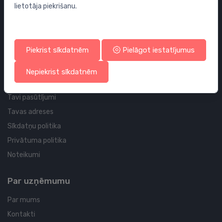
lietotāja piekrišanu.
Sifoni
Noteces grīdai un vannas istabai
Cauruļvadi un Veidgabali
Piekrist sīkdatnēm
Pielāgot iestatījumus
Profila un piegādes informācija
Nepiekrist sīkdatnēm
Tavs konts
Tavi pasūtījumi
Tavas adreses
Sīkdatņu politika
Privātuma politika
Noteikumi
Par uzņēmumu
Par mums
Kontakti