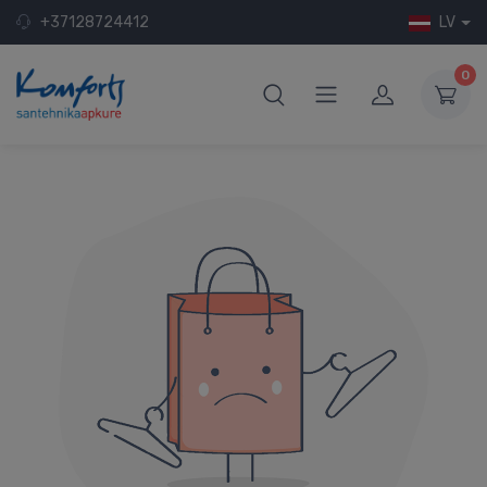
+37128724412
LV
0