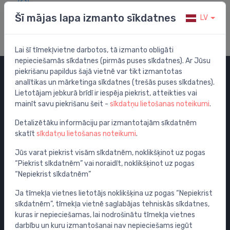
Apmeklē mūsu palīdzības centru
Šī mājas lapa izmanto sīkdatnes
LV
Lai šī tīmekļvietne darbotos, tā izmanto obligāti
nepieciešamās sīkdatnes (pirmās puses sīkdatnes). Ar Jūsu
piekrišanu papildus šajā vietnē var tikt izmantotas
analītikas un mārketinga sīkdatnes (trešās puses sīkdatnes).
Kategorijas
Lietotājam jebkurā brīdī ir iespēja piekrist, atteikties vai
mainīt savu piekrišanu šeit -
sīkdatņu lietošanas noteikumi
.
Izpārdošana
Maisītāji
Detalizētāku informāciju par izmantotajām sīkdatnēm
skatīt
sīkdatņu lietošanas noteikumi
.
Izlietnes
Tualetes podi
Jūs varat piekrist visām sīkdatnēm, noklikšķinot uz pogas
“Piekrist sīkdatnēm” vai noraidīt, noklikšķinot uz pogas
Vannas
“Nepiekrist sīkdatnēm”
Dušas
Ja tīmekļa vietnes lietotājs noklikšķina uz pogas “Nepiekrist
Vannas istabas piederumi
sīkdatnēm”, tīmekļa vietnē saglabājas tehniskās sīkdatnes,
Mēbeles
kuras ir nepieciešamas, lai nodrošinātu tīmekļa vietnes
Rāmji un skalošanas sistēmas
darbību un kuru izmantošanai nav nepieciešams iegūt