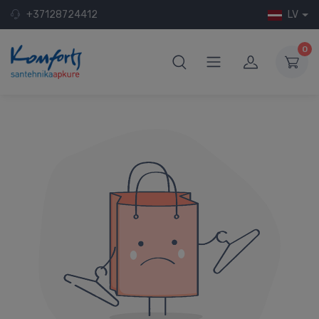
+37128724412
LV
0