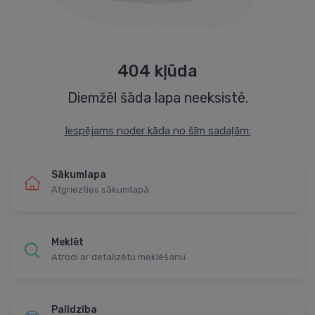
404 kļūda
Diemžēl šāda lapa neeksistē.
Iespējams noder kāda no šīm sadaļām:
Sākumlapa
Atgriezties sākumlapā
Meklēt
Atrodi ar detalizētu meklēšanu
Palīdzība