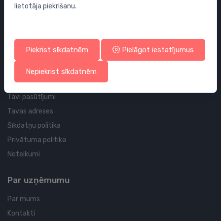
lietotāja piekrišanu.
Sifoni
Noteces grīdai un vannas istabai
Cauruļvadi un Veidgabali
Piekrist sīkdatnēm
Pielāgot iestatījumus
Profila un piegādes informācija
Nepiekrist sīkdatnēm
Tavs konts
Tavi pasūtījumi
Tavas adreses
Sīkdatņu politika
Privātuma politika
Noteikumi
Par uzņēmumu
Par mums
Kontakti