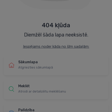
404 kļūda
Diemžēl šāda lapa neeksistē.
Iespējams noder kāda no šīm sadaļām:
Sākumlapa
Atgriezties sākumlapā
Meklēt
Atrodi ar detalizētu meklēšanu
Palīdzība