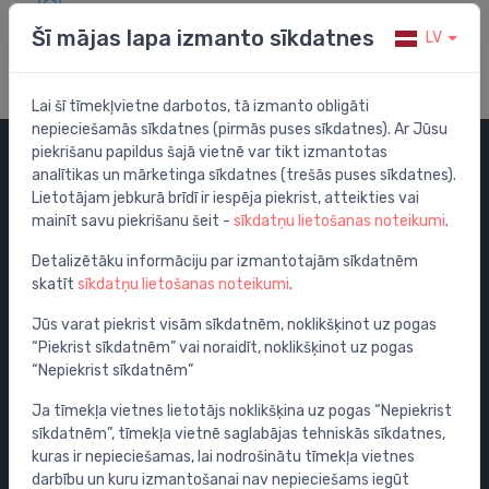
Apmeklē mūsu palīdzības centru
Šī mājas lapa izmanto sīkdatnes
LV
Lai šī tīmekļvietne darbotos, tā izmanto obligāti
nepieciešamās sīkdatnes (pirmās puses sīkdatnes). Ar Jūsu
piekrišanu papildus šajā vietnē var tikt izmantotas
analītikas un mārketinga sīkdatnes (trešās puses sīkdatnes).
Kategorijas
Lietotājam jebkurā brīdī ir iespēja piekrist, atteikties vai
mainīt savu piekrišanu šeit -
sīkdatņu lietošanas noteikumi
.
Izpārdošana
Maisītāji
Detalizētāku informāciju par izmantotajām sīkdatnēm
skatīt
sīkdatņu lietošanas noteikumi
.
Izlietnes
Tualetes podi
Jūs varat piekrist visām sīkdatnēm, noklikšķinot uz pogas
“Piekrist sīkdatnēm” vai noraidīt, noklikšķinot uz pogas
Vannas
“Nepiekrist sīkdatnēm”
Dušas
Ja tīmekļa vietnes lietotājs noklikšķina uz pogas “Nepiekrist
Vannas istabas piederumi
sīkdatnēm”, tīmekļa vietnē saglabājas tehniskās sīkdatnes,
Mēbeles
kuras ir nepieciešamas, lai nodrošinātu tīmekļa vietnes
Rāmji un skalošanas sistēmas
darbību un kuru izmantošanai nav nepieciešams iegūt