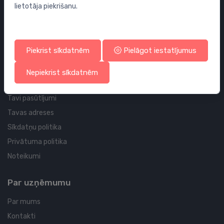
lietotāja piekrišanu.
Sifoni
Noteces grīdai un vannas istabai
Cauruļvadi un Veidgabali
Piekrist sīkdatnēm
Pielāgot iestatījumus
Profila un piegādes informācija
Nepiekrist sīkdatnēm
Tavs konts
Tavi pasūtījumi
Tavas adreses
Sīkdatņu politika
Privātuma politika
Noteikumi
Par uzņēmumu
Par mums
Kontakti