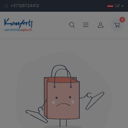
+37128724412
LV
0