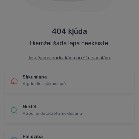
404 kļūda
Diemžēl šāda lapa neeksistē.
Iespējams noder kāda no šīm sadaļām:
Sākumlapa
Atgriezties sākumlapā
Meklēt
Atrodi ar detalizētu meklēšanu
Palīdzība