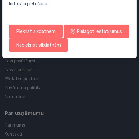
lietotāja piekrišanu.
Sifoni
Noteces grīdai un vannas istabai
Cauruļvadi un Veidgabali
Piekrist sīkdatnēm
Pielāgot iestatījumus
Profila un piegādes informācija
Nepiekrist sīkdatnēm
Tavs konts
Tavi pasūtījumi
Tavas adreses
Sīkdatņu politika
Privātuma politika
Noteikumi
Par uzņēmumu
Par mums
Kontakti