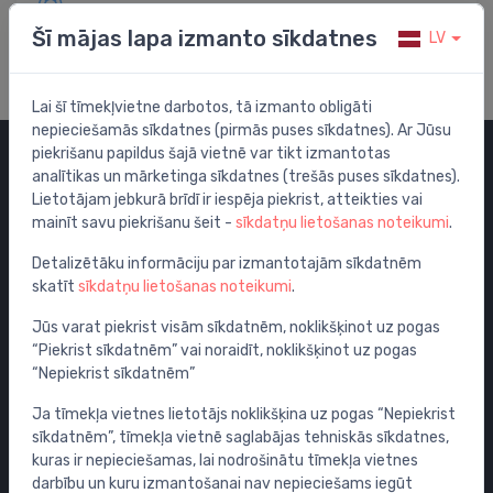
Apmeklē mūsu palīdzības centru
Šī mājas lapa izmanto sīkdatnes
LV
Lai šī tīmekļvietne darbotos, tā izmanto obligāti
nepieciešamās sīkdatnes (pirmās puses sīkdatnes). Ar Jūsu
piekrišanu papildus šajā vietnē var tikt izmantotas
analītikas un mārketinga sīkdatnes (trešās puses sīkdatnes).
Kategorijas
Lietotājam jebkurā brīdī ir iespēja piekrist, atteikties vai
mainīt savu piekrišanu šeit -
sīkdatņu lietošanas noteikumi
.
Izpārdošana
Maisītāji
Detalizētāku informāciju par izmantotajām sīkdatnēm
skatīt
sīkdatņu lietošanas noteikumi
.
Izlietnes
Tualetes podi
Jūs varat piekrist visām sīkdatnēm, noklikšķinot uz pogas
“Piekrist sīkdatnēm” vai noraidīt, noklikšķinot uz pogas
Vannas
“Nepiekrist sīkdatnēm”
Dušas
Ja tīmekļa vietnes lietotājs noklikšķina uz pogas “Nepiekrist
Vannas istabas piederumi
sīkdatnēm”, tīmekļa vietnē saglabājas tehniskās sīkdatnes,
Mēbeles
kuras ir nepieciešamas, lai nodrošinātu tīmekļa vietnes
Rāmji un skalošanas sistēmas
darbību un kuru izmantošanai nav nepieciešams iegūt