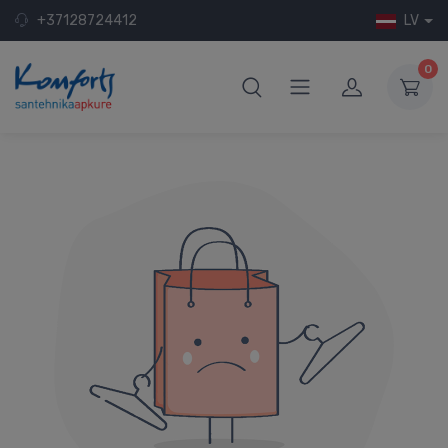
+37128724412
LV
0