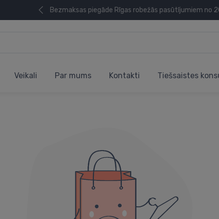
Bezmaksas piegāde Rīgas robežās pasūtījumiem no 
Veikali
Par mums
Kontakti
Tiešsaistes kons