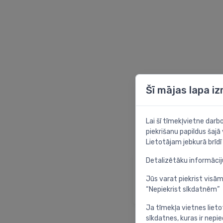
Šī mājas lapa i
Lai šī tīmekļvietne dar
piekrišanu papildus šajā
Lietotājam jebkurā brīdī 
Detalizētāku informāci
Sākumlapa
Atgriezties sākuml
Jūs varat piekrist visām
“Nepiekrist sīkdatnēm”
Ja tīmekļa vietnes lieto
sīkdatnes, kuras ir nep