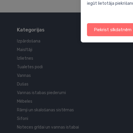
iegūt lietotāja piekrišan
Kategorijas
Piekrist sīkdatnēm
Izpārdošana
Maisītāji
Izlietnes
Tualetes podi
Vannas
Dušas
Vannas istabas piederumi
Mēbeles
Rāmji un skalošanas sistēmas
Sifoni
Noteces grīdai un vannas istabai