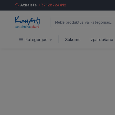
Atbalsts
+37128724412
Kategorijas
Sākums
Izpārdošana