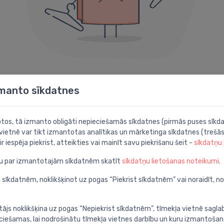
404 kļūda
zmanto sīkdatnes
Diemžēl šāda lapa neeksistē.
botos, tā izmanto obligāti nepieciešamās sīkdatnes (pirmās puses sīkda
 vietnē var tikt izmantotas analītikas un mārketinga sīkdatnes (trešās
Iespējams noder kāda no šīm sadaļām:
ir iespēja piekrist, atteikties vai mainīt savu piekrišanu šeit -
sīkdatņu
ju par izmantotajām sīkdatnēm skatīt
sīkdatņu lietošanas noteikumi
.
Meklēt
P
apā
Atrodi ar detalizētu
A
 sīkdatnēm, noklikšķinot uz pogas “Piekrist sīkdatnēm” vai noraidīt, n
meklēšanu
c
tājs noklikšķina uz pogas “Nepiekrist sīkdatnēm”, tīmekļa vietnē sagla
ieciešamas, lai nodrošinātu tīmekļa vietnes darbību un kuru izmantoša