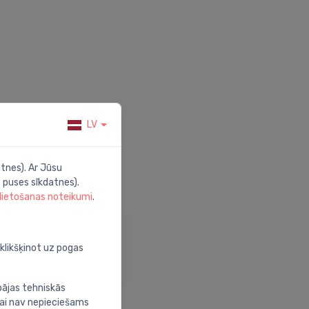
LV
tnes). Ar Jūsu
 puses sīkdatnes).
 lietošanas noteikumi
.
alīdzība
pmeklē mūsu palīdzības
oklikšķinot uz pogas
entru
bājas tehniskās
nai nav nepieciešams