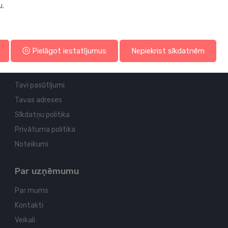
u.
Profila un piegādes informācija
Pielāgot iestatījumus
Nepiekrist sīkdatnēm
Tavs konts
Tavi pasūtījumi
Tavas adreses
Sīkdatņu politika
Privātuma politika
Noteikumi
Par uzņēmumu
Par mums
Kontakti
Veikali