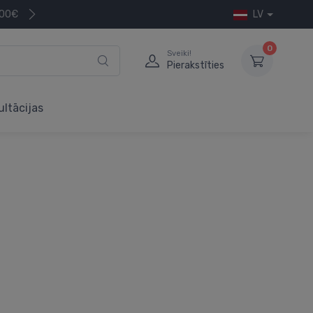
200€
LV
0
Sveiki!
Pierakstīties
ultācijas