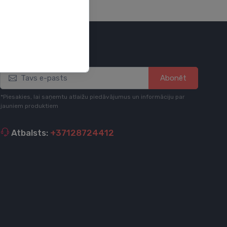
Esi informēts
Abonēt
*Piesakies, lai saņemtu atlaižu piedāvājumus un informāciju par
jauniem produktiem
Atbalsts:
+37128724412