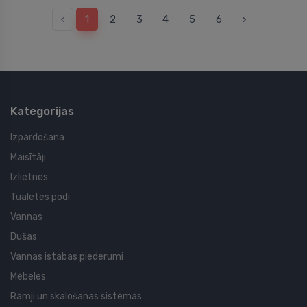
‹
1
2
3
4
5
6
›
Kategorijas
Izpārdošana
Maisītāji
Izlietnes
Tualetes podi
Vannas
Dušas
Vannas istabas piederumi
Mēbeles
Rāmji un skalošanas sistēmas