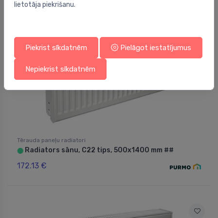
lietotāja piekrišanu.
Piekrist sīkdatnēm
Pielāgot iestatījumus
Nepiekrist sīkdatnēm
Tērauda paneļu radiatori
Radiators sānu, C22 tips, 500x1400 mm ##
⬤
172.13 €