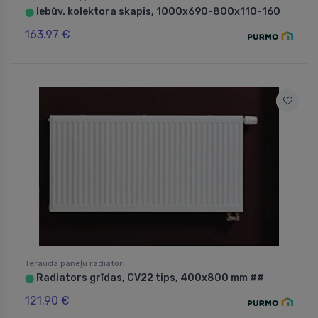
Iebūv. kolektora skapis, 1000x690-800x110-160
⬤
163.97 €
Tērauda paneļu radiatori
Radiators grīdas, CV22 tips, 400x800 mm ##
⬤
121.90 €