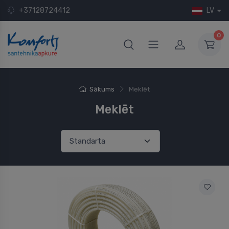
+37128724412
LV
0
Sākums
Meklēt
Meklēt