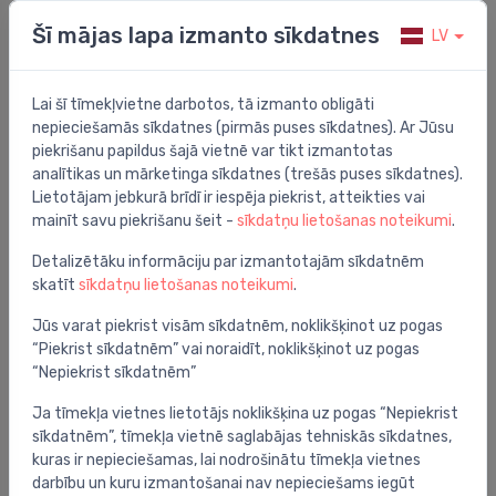
Radiators sānu, C22 tips, 500x600 mm ##
⬤
Šī mājas lapa izmanto sīkdatnes
LV
92.64 €
Lai šī tīmekļvietne darbotos, tā izmanto obligāti
nepieciešamās sīkdatnes (pirmās puses sīkdatnes). Ar Jūsu
piekrišanu papildus šajā vietnē var tikt izmantotas
analītikas un mārketinga sīkdatnes (trešās puses sīkdatnes).
Lietotājam jebkurā brīdī ir iespēja piekrist, atteikties vai
mainīt savu piekrišanu šeit -
sīkdatņu lietošanas noteikumi
.
Detalizētāku informāciju par izmantotajām sīkdatnēm
skatīt
sīkdatņu lietošanas noteikumi
.
Jūs varat piekrist visām sīkdatnēm, noklikšķinot uz pogas
“Piekrist sīkdatnēm” vai noraidīt, noklikšķinot uz pogas
“Nepiekrist sīkdatnēm”
Tērauda paneļu radiatori
Ja tīmekļa vietnes lietotājs noklikšķina uz pogas “Nepiekrist
Radiators sānu, C22 tips, 500x900 mm ##
⬤
sīkdatnēm”, tīmekļa vietnē saglabājas tehniskās sīkdatnes,
122.60 €
kuras ir nepieciešamas, lai nodrošinātu tīmekļa vietnes
darbību un kuru izmantošanai nav nepieciešams iegūt