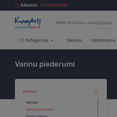
Atbalsts
+37128724412
Kategorijas
Sākums
Izpārdošana
Vannu piederumi
Vannas
Vannas
Vannu piederumi
Vannu sienas