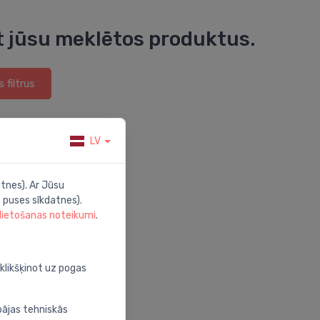
t jūsu meklētos produktus.
s filtrus
LV
tnes). Ar Jūsu
 puses sīkdatnes).
 lietošanas noteikumi
.
oklikšķinot uz pogas
bājas tehniskās