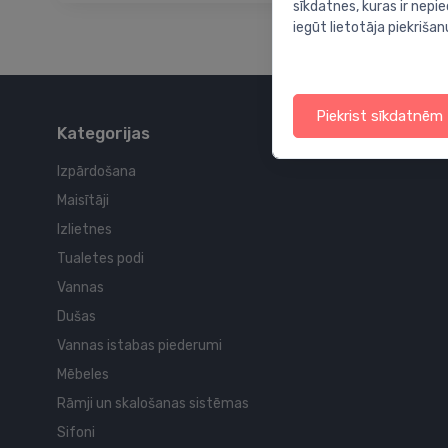
sīkdatnes, kuras ir nep
iegūt lietotāja piekrišan
Piekrist sīkdatnēm
Kategorijas
Izpārdošana
Maisītāji
Izlietnes
Tualetes podi
Vannas
Dušas
Vannas istabas piederumi
Mēbeles
Rāmji un skalošanas sistēmas
Sifoni