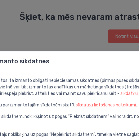
Šķiet, ka mēs nevaram atras
Notīrīt visu
zmanto sīkdatnes
botos, tā izmanto obligāti nepieciešamās sīkdatnes (pirmās puses sīkda
 vietnē var tikt izmantotas analītikas un mārketinga sīkdatnes (trešās
ir iespēja piekrist, atteikties vai mainīt savu piekrišanu šeit -
sīkdatņu
ju par izmantotajām sīkdatnēm skatīt
sīkdatņu lietošanas noteikumi
.
 sīkdatnēm, noklikšķinot uz pogas “Piekrist sīkdatnēm” vai noraidīt, n
tājs noklikšķina uz pogas “Nepiekrist sīkdatnēm”, tīmekļa vietnē sagla