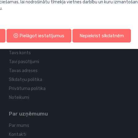
ieciešamas, lai nodrošinātu tīmekļa vietnes darbību un kuru izmantoša
u.
Pielāgot iestatījumus
Nepiekrist sīkdatnēm
Profila un piegādes informācija
Tavs konts
Tavi pasūtījumi
Tavas adreses
Sīkdatņu politika
Privātuma politika
Noteikumi
Par uzņēmumu
Par mums
Kontakti