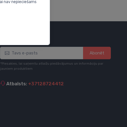
nai nav nepieciešams
Esi informēts
Abonēt
*Piesakies, lai saņemtu atlaižu piedāvājumus un informāciju par
jauniem produktiem
Atbalsts:
+37128724412