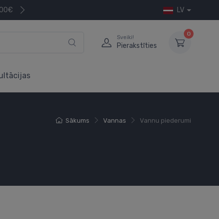
200€
LV
0
Sveiki!
Pierakstīties
ultācijas
Sākums
Vannas
Vannu piederumi