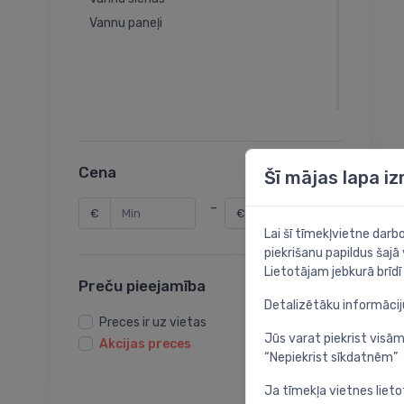
Vannu paneļi
Cena
Šī mājas lapa i
-
€
€
Lai šī tīmekļvietne dar
piekrišanu papildus šajā
Lietotājam jebkurā brīdī 
Preču pieejamība
Detalizētāku informāci
Preces ir uz vietas
Jūs varat piekrist visām
Akcijas preces
“Nepiekrist sīkdatnēm”
Ja tīmekļa vietnes lieto