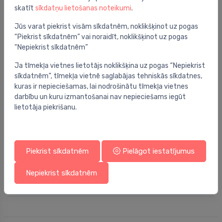
skatīt
sīkdatņu lietošanas noteikumi
.
Jūs varat piekrist visām sīkdatnēm, noklikšķinot uz pogas
“Piekrist sīkdatnēm” vai noraidīt, noklikšķinot uz pogas
“Nepiekrist sīkdatnēm”
Ja tīmekļa vietnes lietotājs noklikšķina uz pogas “Nepiekrist
sīkdatnēm”, tīmekļa vietnē saglabājas tehniskās sīkdatnes,
kuras ir nepieciešamas, lai nodrošinātu tīmekļa vietnes
darbību un kuru izmantošanai nav nepieciešams iegūt
lietotāja piekrišanu.
Smērvielas
Piekrist sīkdatnēm
Pielāgot iestatījumus
ķite kanalizācijai Aquafermit, 250 g
⬤
Nepiekrist sīkdatnēm
2.98 €