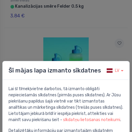
Smērvielas
Kanalizācijas smēre Felder 0.5 kg
⬤
3.84 €
Šī mājas lapa izmanto sīkdatnes
LV
Lai šī tīmekļvietne darbotos, tā izmanto obligāti
nepieciešamās sīkdatnes (pirmās puses sīkdatnes). Ar Jūsu
piekrišanu papildus šajā vietnē var tikt izmantotas
analītikas un mārketinga sīkdatnes (trešās puses sīkdatnes).
Smērvielas
Lietotājam jebkurā brīdī ir iespēja piekrist, atteikties vai
šķidrā kanalizācijas smēre ar dozatoru, 0,5 l
⬤
mainīt savu piekrišanu šeit -
sīkdatņu lietošanas noteikumi
.
4.16 €
Detalizētāku informāciju par izmantotajām sīkdatnēm