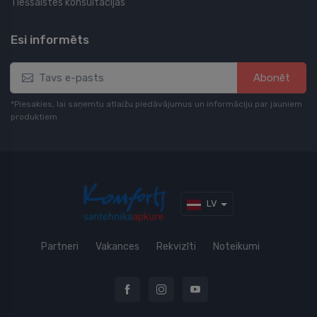
Tiešsaistes konsultācijas
Esi informēts
Abonēt
*Piesakies, lai saņemtu atlaižu piedāvājumus un informāciju par jauniem
produktiem
LV
Partneri
Vakances
Rekvizīti
Noteikumi