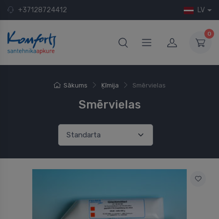
+37128724412
LV
0
Sākums
Ķīmija
Smērvielas
Smērvielas