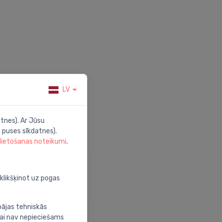
LV
tnes). Ar Jūsu
 puses sīkdatnes).
 lietošanas noteikumi
.
alīdzība
pmeklē mūsu palīdzības
oklikšķinot uz pogas
entru
bājas tehniskās
nai nav nepieciešams