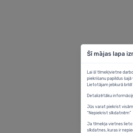
Šī mājas lapa i
Lai šī tīmekļvietne dar
piekrišanu papildus šajā
Lietotājam jebkurā brīdī 
Detalizētāku informāci
Sākumlapa
Atgriezties sākuml
Jūs varat piekrist visām
“Nepiekrist sīkdatnēm”
Ja tīmekļa vietnes lieto
sīkdatnes, kuras ir nep