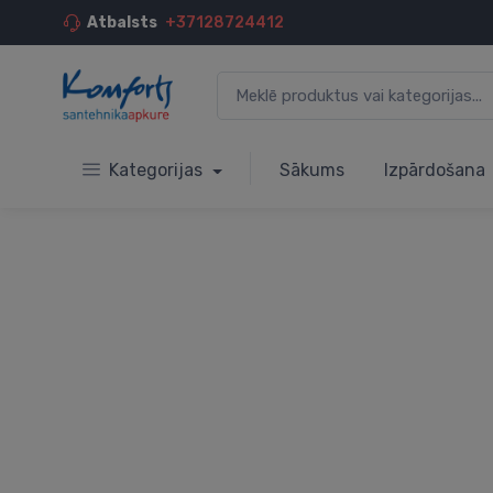
Atbalsts
+37128724412
Kategorijas
Sākums
Izpārdošana