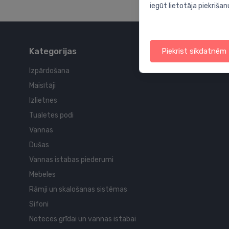
iegūt lietotāja piekrišan
Kategorijas
Piekrist sīkdatnēm
Izpārdošana
Maisītāji
Izlietnes
Tualetes podi
Vannas
Dušas
Vannas istabas piederumi
Mēbeles
Rāmji un skalošanas sistēmas
Sifoni
Noteces grīdai un vannas istabai