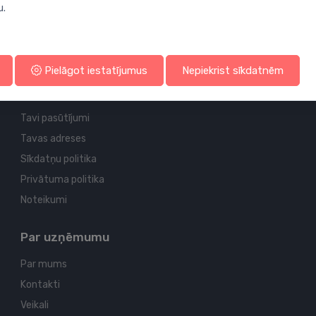
u.
Profila un piegādes informācija
Pielāgot iestatījumus
Nepiekrist sīkdatnēm
Tavs konts
Tavi pasūtījumi
Tavas adreses
Sīkdatņu politika
Privātuma politika
Noteikumi
Par uzņēmumu
Par mums
Kontakti
Veikali