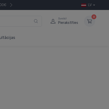
200€
LV
0
Sveiki!
Pierakstīties
ultācijas