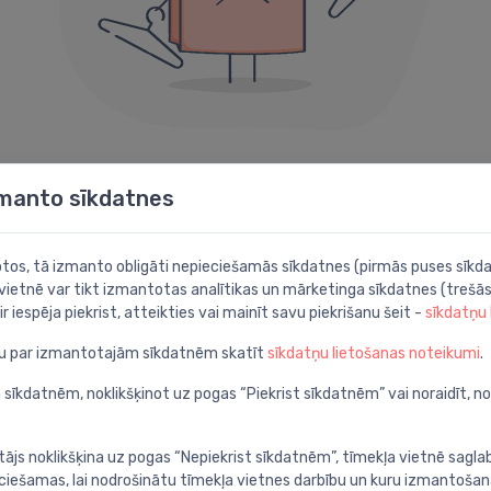
404 kļūda
zmanto sīkdatnes
Diemžēl šāda lapa neeksistē.
botos, tā izmanto obligāti nepieciešamās sīkdatnes (pirmās puses sīkda
 vietnē var tikt izmantotas analītikas un mārketinga sīkdatnes (trešās
Iespējams noder kāda no šīm sadaļām:
ir iespēja piekrist, atteikties vai mainīt savu piekrišanu šeit -
sīkdatņu
ju par izmantotajām sīkdatnēm skatīt
sīkdatņu lietošanas noteikumi
.
Meklēt
P
apā
Atrodi ar detalizētu
A
 sīkdatnēm, noklikšķinot uz pogas “Piekrist sīkdatnēm” vai noraidīt, n
meklēšanu
c
tājs noklikšķina uz pogas “Nepiekrist sīkdatnēm”, tīmekļa vietnē sagla
ieciešamas, lai nodrošinātu tīmekļa vietnes darbību un kuru izmantoša