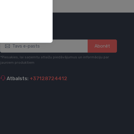
Esi informēts
Abonēt
*Piesakies, lai saņemtu atlaižu piedāvājumus un informāciju par
jauniem produktiem
Atbalsts:
+37128724412