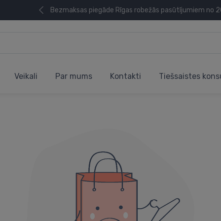
Bezmaksas piegāde Rīgas robežās pasūtījumiem no 
Veikali
Par mums
Kontakti
Tiešsaistes kons