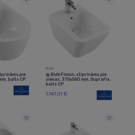
Bidē
iprināms pie
Bidē Finion, stiprināms pie
⬤
mm, balts CP
sienas, 375x560 mm, SupraFix,
balts CP
1,141.01 €