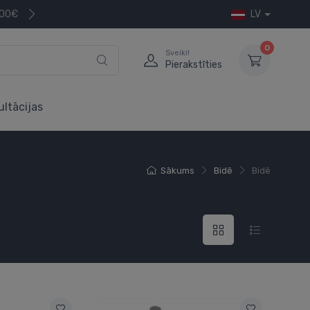
200€
LV
0
Sveiki!
Pierakstīties
ultācijas
Sākums
Bidē
Bidē