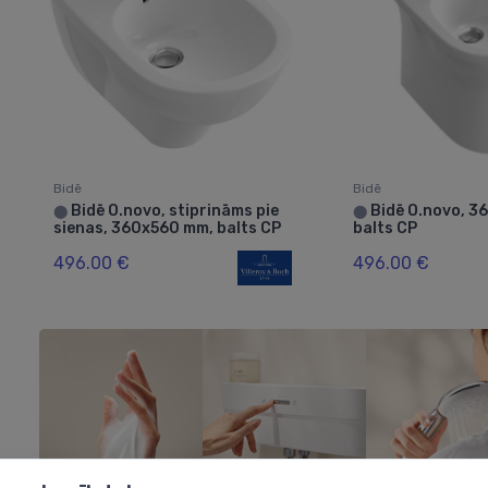
Bidē
Bidē
Bidē O.novo, stiprināms pie
Bidē O.novo, 3
⬤
⬤
sienas, 360x560 mm, balts CP
balts CP
496.00 €
496.00 €