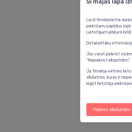
Šī mājas lapa i
Lai šī tīmekļvietne dar
piekrišanu papildus šajā
Lietotājam jebkurā brīdī 
Detalizētāku informāci
Jūs varat piekrist visām
“Nepiekrist sīkdatnēm”
Ja tīmekļa vietnes lieto
sīkdatnes, kuras ir nep
iegūt lietotāja piekrišan
Piekrist sīkdatnēm