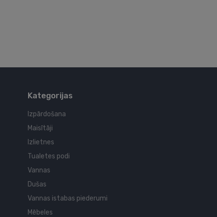
Kategorijas
Izpārdošana
Maisītāji
Izlietnes
Tualetes podi
Vannas
Dušas
Vannas istabas piederumi
Mēbeles