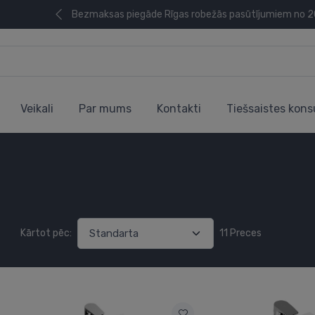
Bezmaksas piegāde Rīgas robežās pasūtījumiem no 
Veikali
Par mums
Kontakti
Tiešsaistes kons
Kārtot pēc:
11 Preces