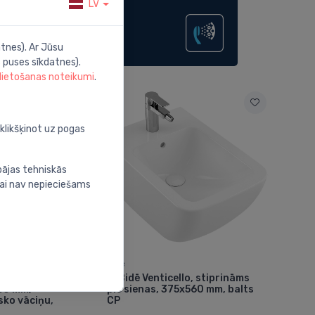
LV
tnes). Ar Jūsu
 puses sīkdatnes).
 lietošanas noteikumi
.
oklikšķinot uz pogas
bājas tehniskās
nai nav nepieciešams
Bidē
0, stiprināms
Bidē Venticello, stiprināms
⬤
560 mm, +
pie sienas, 375x560 mm, balts
sko vāciņu,
CP