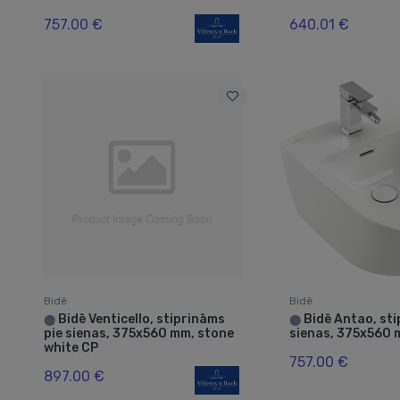
757.00 €
640.01 €
Bidē
Bidē
Bidē Venticello, stiprināms
Bidē Antao, sti
⬤
⬤
pie sienas, 375x560 mm, stone
sienas, 375x560 
white CP
757.00 €
897.00 €