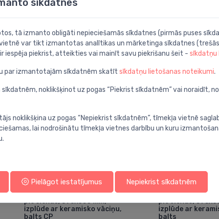
zmanto sīkdatnes
botos, tā izmanto obligāti nepieciešamās sīkdatnes (pirmās puses sīkda
 vietnē var tikt izmantotas analītikas un mārketinga sīkdatnes (trešās
ir iespēja piekrist, atteikties vai mainīt savu piekrišanu šeit -
sīkdatņu
ju par izmantotajām sīkdatnēm skatīt
sīkdatņu lietošanas noteikumi
.
 sīkdatnēm, noklikšķinot uz pogas “Piekrist sīkdatnēm” vai noraidīt, n
tājs noklikšķina uz pogas “Nepiekrist sīkdatnēm”, tīmekļa vietnē sagla
ieciešamas, lai nodrošinātu tīmekļa vietnes darbību un kuru izmantoša
u.
Pielāgot iestatījumus
Nepiekrist sīkdatnēm
Bidē
Bidē
Bidē Subway 3.0, stiprināms
Bidē Subway 3.
⬤
⬤
pie sienas, 375x560 mm, +
pie sienas, 375x
izplūde ar keramisko vāciņu,
izplūde ar kerami
balts CP
balts