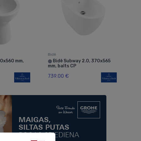
Bidē
60x560 mm,
Bidē Subway 2.0, 370x565
⬤
mm, balts CP
739.00 €