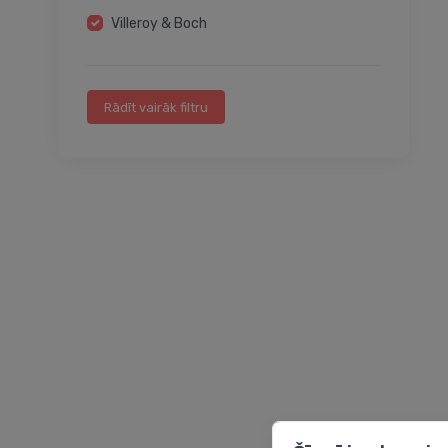
Villeroy & Boch
Rādīt vairāk filtru