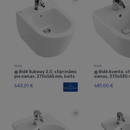
Bidē
Bidē
Bidē Subway 2.0, stiprināms
Bidē Avento, st
⬤
⬤
pie sienas, 370x565 mm, balts
sienas, 370x530 
643.01 €
681.00 €