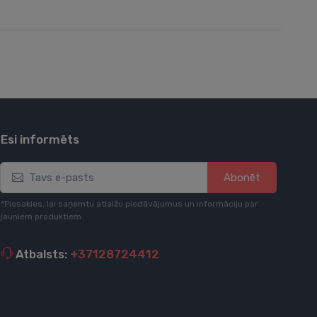
Esi informēts
Abonēt
*Piesakies, lai saņemtu atlaižu piedāvājumus un informāciju par
jauniem produktiem
Atbalsts:
+37128724412