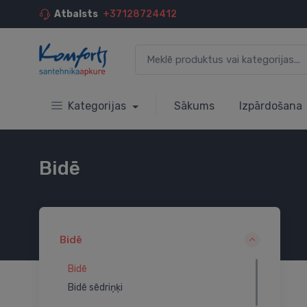
Atbalsts
+37128724412
Kategorijas
Sākums
Izpārdošana
Bidē
Bidē
Bidē
Bidē sēdriņķi