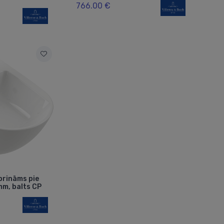
766.00 €
prināms pie
mm, balts CP